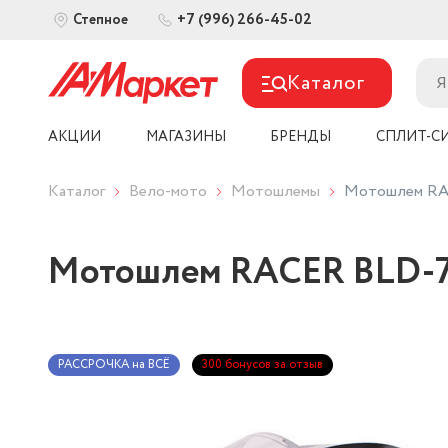
+7 (996) 266-45-02
Степное
Каталог
АКЦИИ
МАГАЗИНЫ
БРЕНДЫ
СПЛИТ-С
Каталог
Вело-мото
Мотошлемы
Мотошлем RAC
Мотошлем RACER BLD-70
РАССРОЧКА на ВСЁ
300 бонусов за отзыв