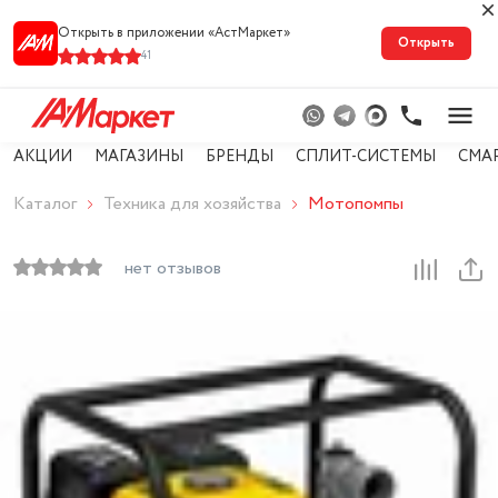
Открыть в приложении «АстМарке‪т‬»
Открыть
41
АКЦИИ
МАГАЗИНЫ
БРЕНДЫ
СПЛИТ-СИСТЕМЫ
СМА
Каталог
Техника для хозяйства
Мотопомпы
нет отзывов