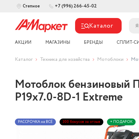
+7 (996) 266-45-02
Степное
Каталог
АКЦИИ
МАГАЗИНЫ
БРЕНДЫ
СПЛИТ-С
Каталог
Техника для хозяйства
Мотоблоки
Мот
Мотоблок бензиновый П
P19х7.0-8D-1 Extreme
РАССРОЧКА на ВСЁ
300 бонусов за отзыв
+ ПОДАРОК