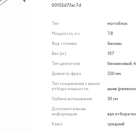
00155d7fac7d
Тип
мотоблок
Мощность, л.с.
7.8
Вид топлива
бензин
Вес (кг)
107
Тип двигателя
бензиновый, 4
Диаметр фрез
320 мм
Тип соединения с валом
отбора мощности
шкив (ременн
Глубина вспахивания
30 см
Дополнительная
информация
вал отбора м
Класс
средний