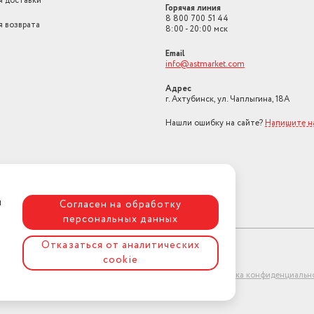
я доставки
Горячая линия
8 800 700 51 44
я возврата
8:00 - 20:00 мск
Email
info@astmarket.com
Адрес
г. Ахтубинск, ул. Чаплыгина, 18А
Нашли ошибку на сайте?
Напишите н
я
Согласен на обработку
персональных данных
Отказаться от аналитических
cookie
ет-магазин "АстМаркет". У нас есть всё!
Политика конфиденциальн