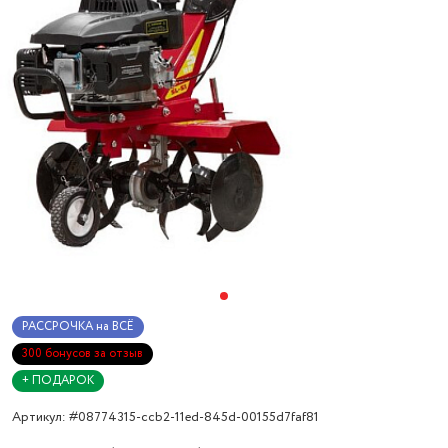
РАССРОЧКА на ВСЁ
300 бонусов за отзыв
+ ПОДАРОК
Артикул: #08774315-ccb2-11ed-845d-00155d7faf81