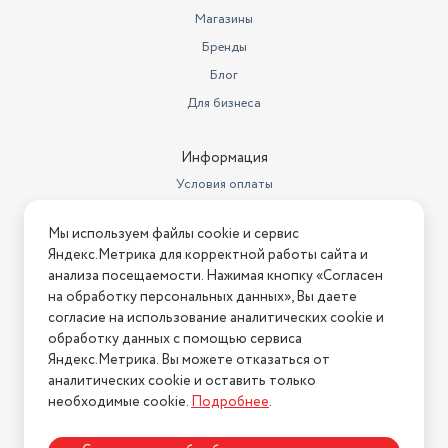
Магазины
Бренды
Блог
Для бизнеса
Информация
Условия оплаты
Условия доставки
Мы используем файлы cookie и сервис
Условия возврата
Яндекс.Метрика для корректной работы сайта и
Нашли ошибку на сайте?
Напишите нам
.
анализа посещаемости. Нажимая кнопку «Согласен
на обработку персональных данных», Вы даете
2026 © Интернет-магазин "АстМаркет". У нас есть всё!
согласие на использование аналитических cookie и
обработку данных с помощью сервиса
Яндекс.Метрика. Вы можете отказаться от
аналитических cookie и оставить только
Политика конфиденциальности
необходимые cookie.
Подробнее
.