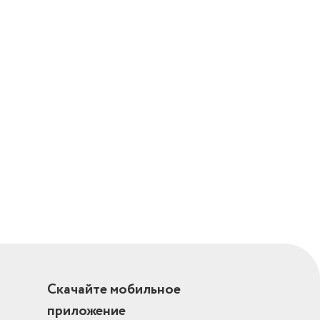
д)
к/металл
Скачайте мобильное
приложение