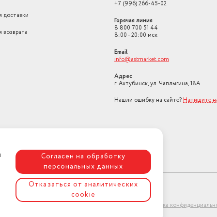
+7 (996) 266-45-02
Количество полок
7
я доставки
Горячая линия
Вес (кг)
63
8 800 700 51 44
я возврата
8:00 - 20:00 мск
Дополнительные возможности
суперзаморозка
Email
info@astmarket.com
Адрес
г. Ахтубинск, ул. Чаплыгина, 18А
Нашли ошибку на сайте?
Напишите н
я
Согласен на обработку
персональных данных
Отказаться от аналитических
cookie
ет-магазин "АстМаркет". У нас есть всё!
Политика конфиденциальн