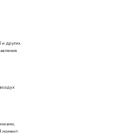
й и других
равления
 воздух
енками,
й момент.