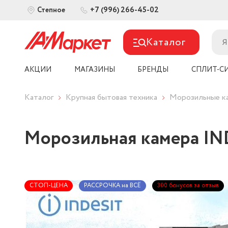
+7 (996) 266-45-02
Степное
Каталог
АКЦИИ
МАГАЗИНЫ
БРЕНДЫ
СПЛИТ-С
Каталог
Крупная бытовая техника
Морозильные к
Морозильная камера IND
СТОП-ЦЕНА
РАССРОЧКА на ВСЁ
300 бонусов за отзыв