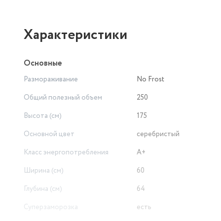
Характеристики
Основные
Размораживание
No Frost
Общий полезный объем
250
Высота (см)
175
Основной цвет
серебристый
Класс энергопотребления
A+
Ширина (см)
60
Глубина (см)
64
Суперзаморозка
есть