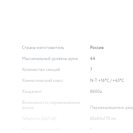
Страна-изготовитель
Россия
Максимальный уровень шума
44
Количество секций
7
Климатический класс
N-T +16°C / +43°C
Хладагент
R600a
Возможность перевешивания
двери
Перевешиваемые две
Габариты (ШxГxВ)
60х64х175 см
Количество дверей
1