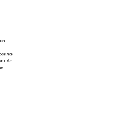
мым
озилки
ния А+
о.