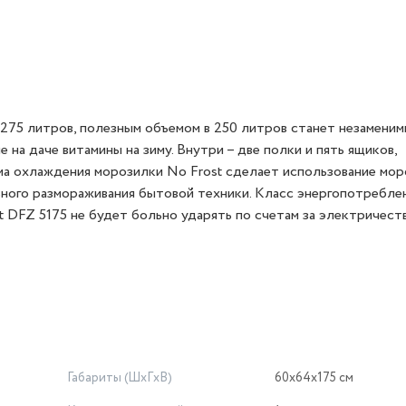
 275 литров, полезным объемом в 250 литров станет незамени
на даче витамины на зиму. Внутри – две полки и пять ящиков,
а охлаждения морозилки No Frost сделает использование мор
ьного размораживания бытовой техники. Класс энергопотребле
t DFZ 5175 не будет больно ударять по счетам за электричеств
Габариты (ШxГxВ)
60x64x175 см