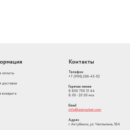
Длина товара в упаковке, в
метрах
0.71
Ширина товара в упаковке, в
метрах
0.66
Высота товара в упаковке, в
метрах
1.81
Вид компрессора
Классический
ормация
Контакты
Страна производства
Россия
Телефон
я оплаты
Системы защиты
Сигнал открытой две
+7 (996) 266-45-02
я доставки
Дополнительные возможности
суперзаморозка
Горячая линия
8 800 700 51 44
я возврата
Ставка НДС
22
8:00 - 20:00 мск
Email
Номер сертификата
info@astmarket.com
соответствия
ЕАЭС RU С-RU.АЯ46.В
Адрес
Общий объем морозильной
г. Ахтубинск, ул. Чаплыгина, 18А
камеры
275