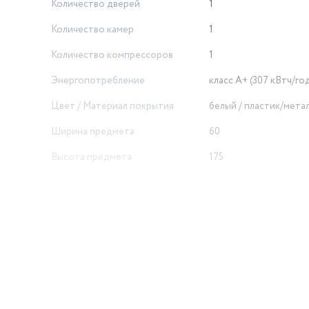
Количество дверей
1
Количество камер
1
Количество компрессоров
1
Энергопотребление
класс A+ (307 кВтч/го
Цвет / Материал покрытия
белый / пластик/мета
Ширина предмета
60
Высота предмета
175
Модель
DFZ 5175
Доп. опции морозильной камеры
перенавешиваемые д
Полезный объем морозильной
камеры
250
Габариты упаковки WB
СГТ
й
Встраиваемая техника
нет