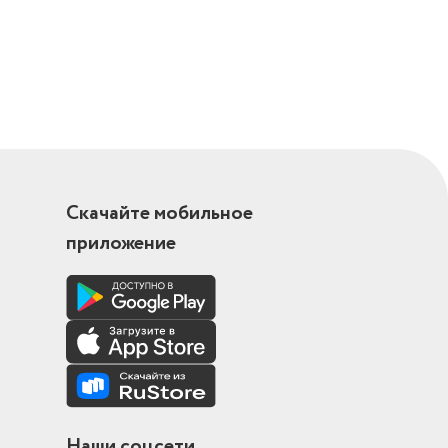
Скачайте мобильное
приложение
ри
.41136/25
Наши соцсети