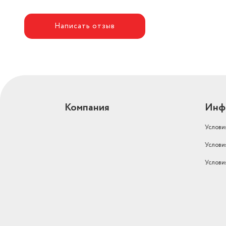
Вес с учетом упаковки
66300
Размораживание морозильной
Написать отзыв
камеры
No Frost
морозильник, упаковка,
Комплектация
документация
Цвет товара
белый
Цвет
белый
Компания
Инф
Тип управления
сенсорное
Услови
Бренд
Indesit
Услови
Мощность замораживания
12
Услови
Гарантийный срок
2 года
Страна-изготовитель
Россия
Максимальный уровень шума
44
Тип охлаждения
компрессорный