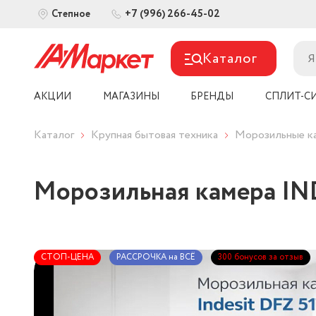
+7 (996) 266-45-02
Степное
Каталог
АКЦИИ
МАГАЗИНЫ
БРЕНДЫ
СПЛИТ-С
Каталог
Крупная бытовая техника
Морозильные к
Морозильная камера IND
СТОП-ЦЕНА
РАССРОЧКА на ВСЁ
300 бонусов за отзыв