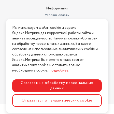
Мощность замораживания
21 кг/сут
Информация
Гарантийный срок
3 года
Условия оплаты
Страна-изготовитель
Условия доставки
Россия
Мы используем файлы cookie и сервис
Условия возврата
Максимальный уровень шума
41
Яндекс.Метрика для корректной работы сайта и
Нашли ошибку на сайте?
Напишите нам
.
анализа посещаемости. Нажимая кнопку «Согласен
Тип охлаждения
компрессорный
на обработку персональных данных», Вы даете
2026 © Интернет-магазин "АстМаркет". У нас есть всё!
согласие на использование аналитических cookie и
Количество секций
1
обработку данных с помощью сервиса
Яндекс.Метрика. Вы можете отказаться от
Климатический класс
N +16°C / +32°C
аналитических cookie и оставить только
Политика конфиденциальности
Хладагент
R600a
необходимые cookie.
Подробнее
.
Габариты (ШxГxВ)
60х62,5х180 см
Согласен на обработку персональных
Количество дверей
данных
1
Разработка сайта
ASTDESIGN
Количество камер
1
Отказаться от аналитических cookie
Количество компрессоров
1