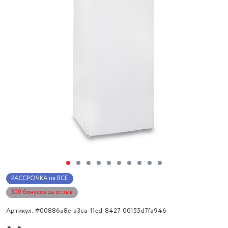
РАССРОЧКА на ВСЁ
300 бонусов за отзыв
Артикул: #00886a8e-a3ca-11ed-8427-00155d7fa946