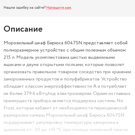
Нашли ошибку на сайте?
Напишите нам
.
Описание
Морозильный шкаф Бирюса 6047SN представляет собой
полноразмерное устройство с общим полезным объемом
215 л. Модель укомплектована шестью выдвижными
ящиками и двумя открытыми полками, которые позволят
организовать правильное товарное соседство при хранении
замороженных продуктов и полуфабрикатов. Устройство
обладает классом энергоэффективности A и потребляет
не более 379.6 кВтч/год электроэнергии. Одним из главных
преимуществ прибора является поддержка системы No
Frost, которая избавит от необходимости периодической
разморозки камеры.Морозильный шкаф Бирюса 6047SN
поддерживает регулировку температуры заморозки в
диапазоне от -20 до +10 °C при помощи кнопочной панели