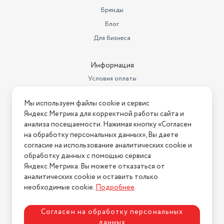
Бренды
Блог
Для бизнеса
Информация
Условия оплаты
Условия доставки
Мы используем файлы cookie и сервис
Условия возврата
Яндекс.Метрика для корректной работы сайта и
Нашли ошибку на сайте?
Напишите нам
.
анализа посещаемости. Нажимая кнопку «Согласен
на обработку персональных данных», Вы даете
2026 © Интернет-магазин "АстМаркет". У нас есть всё!
согласие на использование аналитических cookie и
обработку данных с помощью сервиса
Яндекс.Метрика. Вы можете отказаться от
аналитических cookie и оставить только
Политика конфиденциальности
необходимые cookie.
Подробнее
.
Согласен на обработку персональных
данных