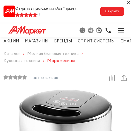
Открыть в приложении «АстМарке‪т‬»
Открыть
41
АКЦИИ
МАГАЗИНЫ
БРЕНДЫ
СПЛИТ-СИСТЕМЫ
СМА
Каталог
Мелкая бытовая техника
Кухонная техника
Мороженицы
нет отзывов