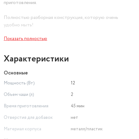
приготовления.
Полностью разборная конструкция, которую очень
удобно мыть!
Показать полностью
Ложка в комплекте поможет оформить десерт в
ресторанном стиле. Ложка оснащена сбрасывателем и
предназначена для формирования шариков.
Характеристики
Основные
Мощность (Вт)
12
Объем чаши (л)
2
Время приготовления
45 мин
Отверстия для добавок
нет
Материал корпуса
металл/пластик