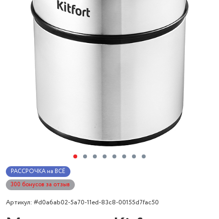
РАССРОЧКА на ВСЁ
300 бонусов за отзыв
Артикул: #d0a6ab02-5a70-11ed-83c8-00155d7fac50