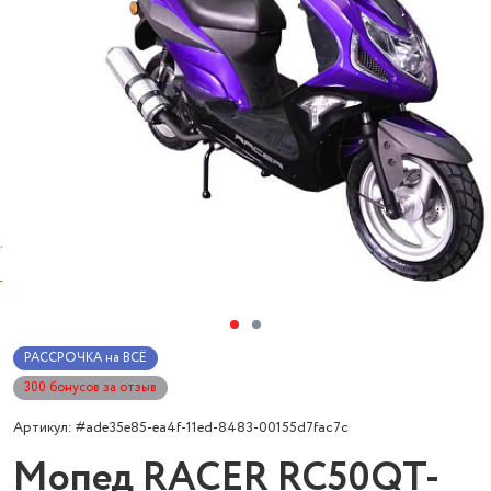
РАССРОЧКА на ВСЁ
300 бонусов за отзыв
Артикул: #ade35e85-ea4f-11ed-8483-00155d7fac7c
Мопед RACER RC50QT-