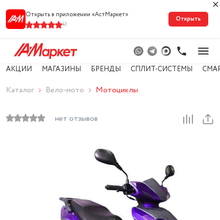
Открыть в приложении «АстМарке‪т‬»
Открыть
41
АКЦИИ
МАГАЗИНЫ
БРЕНДЫ
СПЛИТ-СИСТЕМЫ
СМА
Каталог
Вело-мото
Мотоциклы
нет отзывов