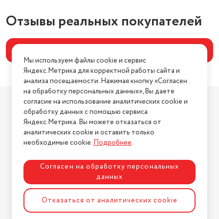
Отзывы реальных покупателей
Написать отзыв
Мы используем файлы cookie и сервис
Яндекс.Метрика для корректной работы сайта и
анализа посещаемости. Нажимая кнопку «Согласен
на обработку персональных данных», Вы даете
Компания
согласие на использование аналитических cookie и
О компании
обработку данных с помощью сервиса
Яндекс.Метрика. Вы можете отказаться от
Магазины
аналитических cookie и оставить только
Бренды
необходимые cookie.
Подробнее
.
Блог
Для бизнеса
Согласен на обработку персональных
данных
Информация
Отказаться от аналитических cookie
Условия оплаты
Условия доставки