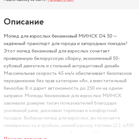
Описание
Мопед для взрослых бензиновый МИНСК D4 50 —
надёжный транспорт для города и загородных поездок!
Этот мопед бензиновый для взрослых сочетает
проверенную белорусскую сборку, экономичный 50-
кубовый двигатель и стильный антрацитовый дизайн.
Максимальная скорость 45 км/ч обеспечивает безопасное
передвижение без прав категории «А», а вместительный
бензобак 8 л дарит автономность до 250 км на одном
заправке. Мопеды бензиновые для взрослых МИНСК
завоевали доверие тысяч пользователей благодаря
усиленной раме, дисковым тормозам и комфортной
посадке. Выбирая мопед для взрослых, вы получаете
манёвренность в пробках, низкий расход топлива (2.2 л/100
км) и лёгкое управление даже без опыта. Мопеды для