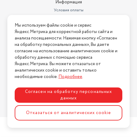
Информация
Условия оплаты
Условия доставки
Мы используем файлы cookie и сервис
Условия возврата
Яндекс.Метрика для корректной работы сайта и
Нашли ошибку на сайте?
Напишите нам
.
анализа посещаемости. Нажимая кнопку «Согласен
на обработку персональных данных», Вы даете
2026 © Интернет-магазин "АстМаркет". У нас есть всё!
согласие на использование аналитических cookie и
обработку данных с помощью сервиса
Яндекс.Метрика. Вы можете отказаться от
аналитических cookie и оставить только
Политика конфиденциальности
необходимые cookie.
Подробнее
.
Согласен на обработку персональных
данных
Разработка сайта
ASTDESIGN
Отказаться от аналитических cookie