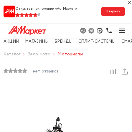
Открыть в приложении «АстМарке‪т‬»
Открыть
41
АКЦИИ
МАГАЗИНЫ
БРЕНДЫ
СПЛИТ-СИСТЕМЫ
СМА
Каталог
Вело-мото
Мотоциклы
нет отзывов