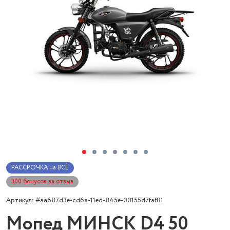
РАССРОЧКА на ВСЁ
300 бонусов за отзыв
Артикул: #aa687d3e-cd6a-11ed-845e-00155d7faf81
Мопед МИНСК D4 50