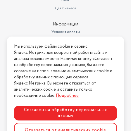
Блог
Особенности экрана
цветной экран
Для бизнеса
Слот для карт памяти
есть
Информация
Стандарт Bluetooth
2.1
Условия оплаты
Условия доставки
Мы используем файлы cookie и сервис
Условия возврата
Яндекс.Метрика для корректной работы сайта и
Нашли ошибку на сайте?
Напишите нам
.
анализа посещаемости. Нажимая кнопку «Согласен
на обработку персональных данных», Вы даете
2026 © Интернет-магазин "АстМаркет". У нас есть всё!
согласие на использование аналитических cookie и
обработку данных с помощью сервиса
Яндекс.Метрика. Вы можете отказаться от
аналитических cookie и оставить только
Политика конфиденциальности
необходимые cookie.
Подробнее
.
Согласен на обработку персональных
данных
Разработка сайта
ASTDESIGN
Отказаться от аналитических cookie