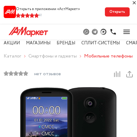
Открыть в приложении «АстМарке‪т‬»
Открыть
41
АКЦИИ
МАГАЗИНЫ
БРЕНДЫ
СПЛИТ-СИСТЕМЫ
СМА
Каталог
Смартфоны и гаджеты
Мобильные телефоны
нет отзывов