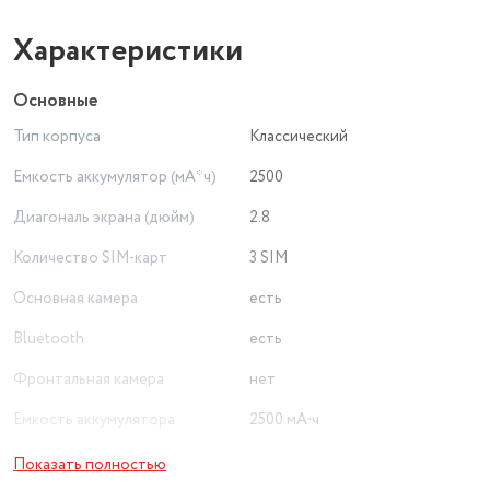
Характеристики
Основные
Тип корпуса
Классический
Емкость аккумулятор (мА*ч)
2500
Диагональ экрана (дюйм)
2.8
Количество SIM-карт
3 SIM
Основная камера
есть
Bluetooth
есть
Фронтальная камера
нет
Емкость аккумулятора
2500 мА⋅ч
Беспроводные интерфейсы
Bluetooth
Показать полностью