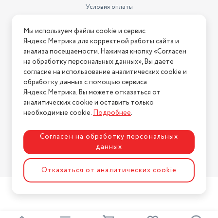
Дисплей
2.8" (320×240), SD
Условия оплаты
Особенности экрана
цветной экран
Условия доставки
Мы используем файлы cookie и сервис
Условия возврата
Яндекс.Метрика для корректной работы сайта и
Нашли ошибку на сайте?
Напишите нам
.
анализа посещаемости. Нажимая кнопку «Согласен
на обработку персональных данных», Вы даете
2026 © Интернет-магазин "АстМаркет". У нас есть всё!
согласие на использование аналитических cookie и
обработку данных с помощью сервиса
Яндекс.Метрика. Вы можете отказаться от
аналитических cookie и оставить только
Политика конфиденциальности
необходимые cookie.
Подробнее
.
Согласен на обработку персональных
данных
Разработка сайта
ASTDESIGN
Отказаться от аналитических cookie