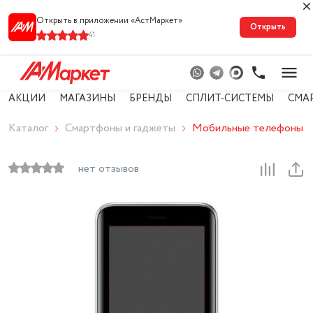
Открыть в приложении «АстМарке‪т‬»
Открыть
41
АКЦИИ
МАГАЗИНЫ
БРЕНДЫ
СПЛИТ-СИСТЕМЫ
СМА
Каталог
Смартфоны и гаджеты
Мобильные телефоны
нет отзывов