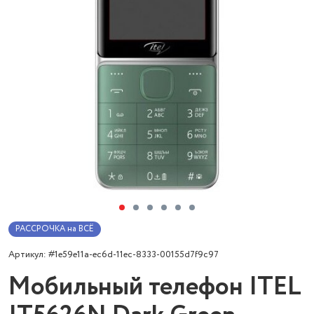
РАССРОЧКА на ВСЁ
Артикул: #1e59e11a-ec6d-11ec-8333-00155d7f9c97
Мобильный телефон ITEL