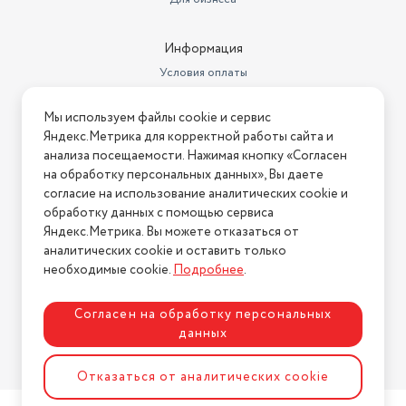
Информация
Условия оплаты
Условия доставки
Мы используем файлы cookie и сервис
Условия возврата
Яндекс.Метрика для корректной работы сайта и
Нашли ошибку на сайте?
Напишите нам
.
анализа посещаемости. Нажимая кнопку «Согласен
на обработку персональных данных», Вы даете
2026 © Интернет-магазин "АстМаркет". У нас есть всё!
согласие на использование аналитических cookie и
обработку данных с помощью сервиса
Яндекс.Метрика. Вы можете отказаться от
аналитических cookie и оставить только
Политика конфиденциальности
необходимые cookie.
Подробнее
.
Согласен на обработку персональных
данных
Разработка сайта
ASTDESIGN
Отказаться от аналитических cookie