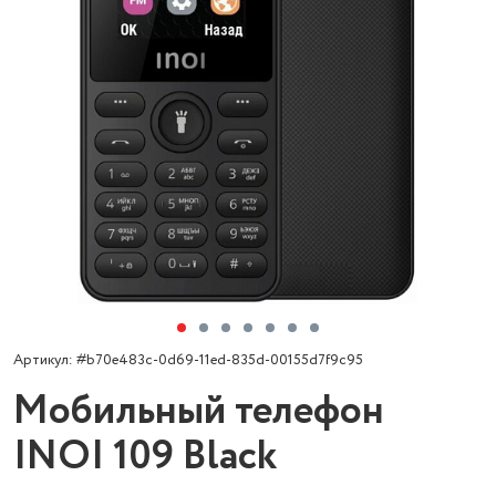
Артикул: #b70e483c-0d69-11ed-835d-00155d7f9c95
Мобильный телефон
INOI 109 Black