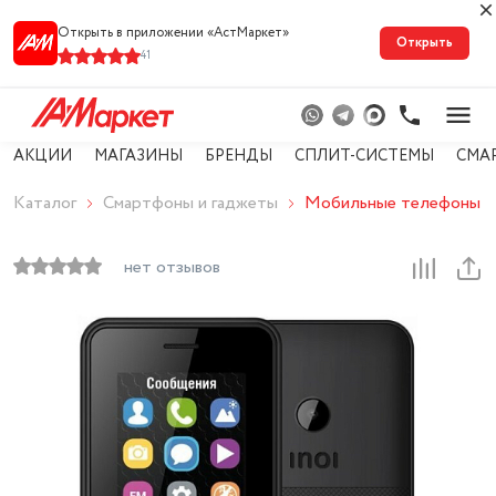
Открыть в приложении «АстМарке‪т‬»
Открыть
41
АКЦИИ
МАГАЗИНЫ
БРЕНДЫ
СПЛИТ-СИСТЕМЫ
СМА
Каталог
Смартфоны и гаджеты
Мобильные телефоны
нет отзывов