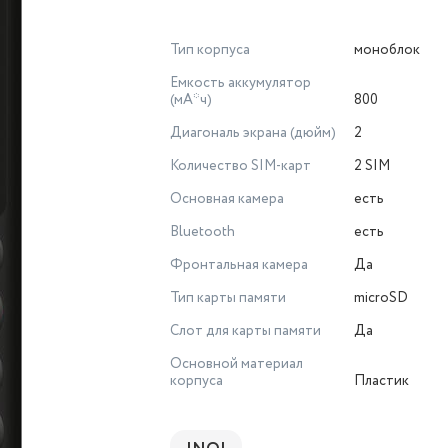
Тип корпуса
моноблок
Емкость аккумулятор
(мА*ч)
800
Диагональ экрана (дюйм)
2
Количество SIM-карт
2 SIM
Основная камера
есть
Bluetooth
есть
Фронтальная камера
Да
Тип карты памяти
microSD
Слот для карты памяти
Да
Основной материал
корпуса
Пластик