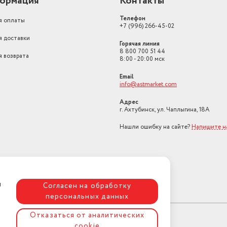
ормация
Контакты
Тип экрана
цветной
Телефон
Тип мелодий
полифонические
я оплаты
+7 (996) 266-45-02
я доставки
Стандарт
GSM 900/1800
Горячая линия
8 800 700 51 44
я возврата
Материал корпуса
пластик
8:00 - 20:00 мск
Поддержка сетей 4G (LTE)
нет
Email
info@astmarket.com
Слот для карт памяти
есть
Адрес
г. Ахтубинск, ул. Чаплыгина, 18А
Гарантия
12 мес.
Нашли ошибку на сайте?
Напишите н
NFC
нет
Объем встроенной памяти
32 Мб
я
Согласен на обработку
персональных данных
Отказаться от аналитических
cookie