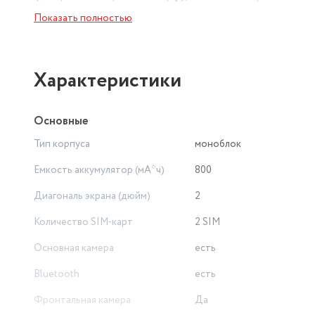
Телефон сертифицирован EAC и имеет русифицированны
Показать полностью
Характеристики
Основные
Тип корпуса
моноблок
Емкость аккумулятор (мА*ч)
800
Диагональ экрана (дюйм)
2
Количество SIM-карт
2 SIM
Основная камера
есть
Bluetooth
есть
Фронтальная камера
Да