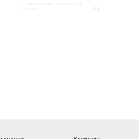
Ширина товара в упаковке, в
метрах
0.1
Высота товара в упаковке, в
метрах
0.1
Объем товара в упаковке, в
литрах
1.2
Доступ в интернет
нет
й
Тип
классический
Фонарик
есть
Стандарты HDTV
1 г.
Основная (тыловая) камера
0.10 МП
Аудио
FM-радио
Количество основных (тыловых)
камер
1