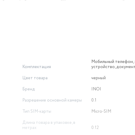
й интерфейс меню, а также "Руководство пользователя".
Мобильный телефон, 
Комплектация
устройство, докумен
Цвет товара
черный
Бренд
INOI
Разрешение основной камеры
0.1
Тип SIM-карты
Micro-SIM
Длина товара в упаковке, в
метрах
0.12