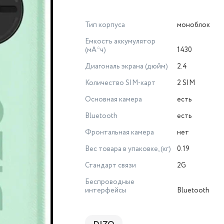
Тип корпуса
моноблок
Емкость аккумулятор
(мА*ч)
1430
Диагональ экрана (дюйм)
2.4
Количество SIM-карт
2 SIM
Основная камера
есть
Bluetooth
есть
Фронтальная камера
нет
Вес товара в упаковке, (кг)
0.19
Стандарт связи
2G
Беспроводные
интерфейсы
Bluetooth