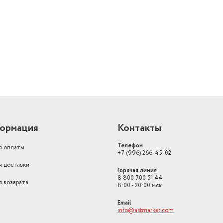
й
Слот для карт памяти
есть
Стандарт Bluetooth
2.1
ормация
Контакты
Телефон
я оплаты
+7 (996) 266-45-02
я доставки
Горячая линия
8 800 700 51 44
я возврата
8:00 - 20:00 мск
Email
info@astmarket.com