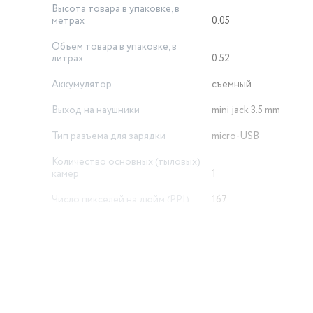
Высота товара в упаковке, в
метрах
0.05
Объем товара в упаковке, в
литрах
0.52
Аккумулятор
съемный
Выход на наушники
mini jack 3.5 mm
Тип разъема для зарядки
micro-USB
Количество основных (тыловых)
камер
1
Число пикселей на дюйм (PPI)
167
Размеры (ШxВxТ)
55x125x14 мм
Встроенная память
16 Мб
Материал корпуса
пластик
Особенности экрана
цветной экран