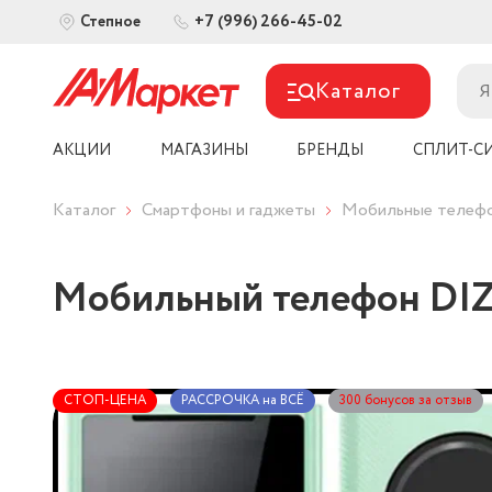
+7 (996) 266-45-02
Степное
Каталог
АКЦИИ
МАГАЗИНЫ
БРЕНДЫ
СПЛИТ-С
Каталог
Смартфоны и гаджеты
Мобильные телеф
Мобильный телефон DIZO
СТОП-ЦЕНА
РАССРОЧКА на ВСЁ
300 бонусов за отзыв