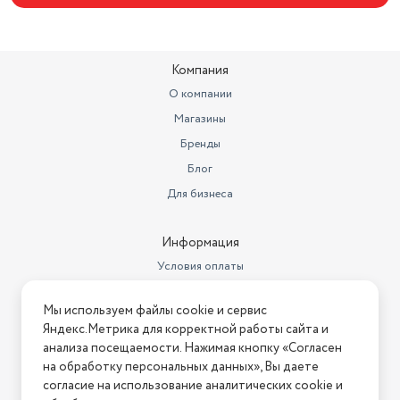
Компания
О компании
Магазины
Бренды
Блог
Для бизнеса
Информация
Условия оплаты
Условия доставки
Мы используем файлы cookie и сервис
Условия возврата
Яндекс.Метрика для корректной работы сайта и
Нашли ошибку на сайте?
Напишите нам
.
анализа посещаемости. Нажимая кнопку «Согласен
на обработку персональных данных», Вы даете
2026 © Интернет-магазин "АстМаркет". У нас есть всё!
согласие на использование аналитических cookie и