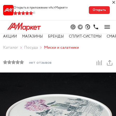
Открыть в приложении «АстМарке‪т‬»
Открыть
41
АКЦИИ
МАГАЗИНЫ
БРЕНДЫ
СПЛИТ-СИСТЕМЫ
СМА
Каталог
Посуда
Миски и салатники
нет отзывов