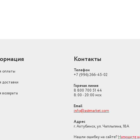
ормация
Контакты
Телефон
я оплаты
+7 (996) 266-45-02
я доставки
Горячая линия
8 800 700 51 44
я возврата
8:00 - 20:00 мск
Email
info@astmarket.com
Адрес
г. Ахтубинск, ул. Чаплыгина, 18А
Нашли ошибку на сайте?
Напишите н