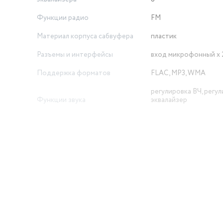
Функции радио
FM
Материал корпуса сабвуфера
пластик
Разъемы и интерфейсы
вход микрофонный x 
Поддержка форматов
FLAC, MP3, WMA
регулировка ВЧ, регул
Функции звука
эквалайзер
Тип оптического привода
без привода
Дополнительные опции
караоке
й