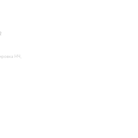
2
ировка НЧ,