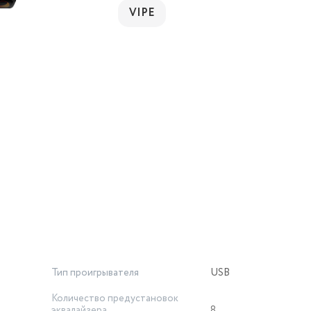
VIPE
Тип проигрывателя
USB
Количество предустановок
эквалайзера
8