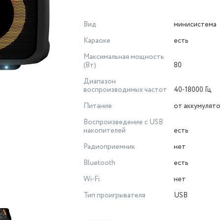
Вид
минисистема
Караоке
есть
Максимальная мощность
(Вт)
80
Диапазон
воспроизводимых частот
40-18000 Гц
Питание
от аккумулят
Воспроизведение с USB
накопителей
есть
Радиоприемник
нет
Bluetooth
есть
Wi-Fi
нет
Тип проигрывателя
USB