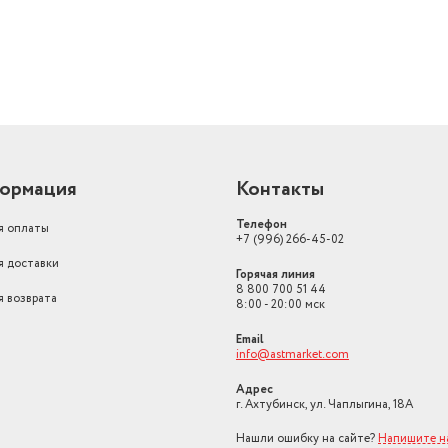
ормация
Контакты
Телефон
я оплаты
+7 (996) 266-45-02
я доставки
Горячая линия
8 800 700 51 44
я возврата
8:00 - 20:00 мск
Email
info@astmarket.com
Адрес
г. Ахтубинск, ул. Чаплыгина, 18А
Нашли ошибку на сайте?
Напишите н