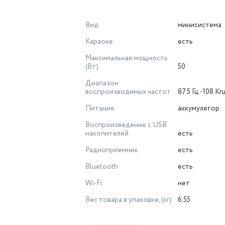
Вид
минисистема
Караоке
есть
Максимальная мощность
(Вт)
50
Диапазон
воспроизводимых частот
87.5 Гц -108 Кг
Питание
аккумулятор
Воспроизведение с USB
накопителей
есть
Радиоприемник
есть
Bluetooth
есть
Wi-Fi
нет
Вес товара в упаковке, (кг)
6.55