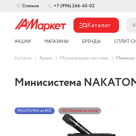
+7 (996) 266-45-02
Степное
Каталог
АКЦИИ
МАГАЗИНЫ
БРЕНДЫ
СПЛИТ-С
Каталог
Аудио
Музыкальные системы
Минисис
Минисистема NAKATOM
РАССРОЧКА на ВСЁ
300 бонусов за отзыв