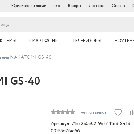
Юридическим лицам
Блог
Возврат
Доставка
Оплата
ИСТЕМЫ
СМАРТФОНЫ
ТЕЛЕВИЗОРЫ
НОУТБУ
тема NAKATOMI GS-40
I GS-40
нет отзывов
Артикул: #b72c0e02-9bf7-11ed-841d-
00155d7fac66