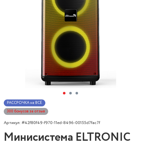
РАССРОЧКА на ВСЁ
300 бонусов за отзыв
Артикул: #42f80f49-f970-11ed-8496-00155d7fac7f
Минисистема ELTRONIC