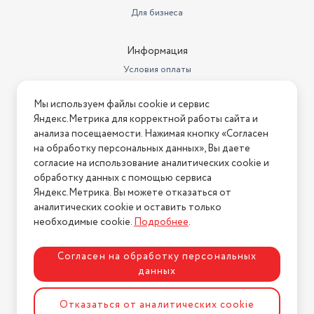
Для бизнеса
Информация
Условия оплаты
Условия доставки
Мы используем файлы cookie и сервис
Условия возврата
Яндекс.Метрика для корректной работы сайта и
Нашли ошибку на сайте?
Напишите нам
.
анализа посещаемости. Нажимая кнопку «Согласен
на обработку персональных данных», Вы даете
2026 © Интернет-магазин "АстМаркет". У нас есть всё!
согласие на использование аналитических cookie и
обработку данных с помощью сервиса
Яндекс.Метрика. Вы можете отказаться от
аналитических cookie и оставить только
Политика конфиденциальности
необходимые cookie.
Подробнее
.
Согласен на обработку персональных
данных
Разработка сайта
ASTDESIGN
Отказаться от аналитических cookie