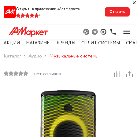
Открыть в приложении «АстМарке‪т‬»
Открыть
41
АКЦИИ
МАГАЗИНЫ
БРЕНДЫ
СПЛИТ-СИСТЕМЫ
СМА
Каталог
Аудио
Музыкальные системы
нет отзывов