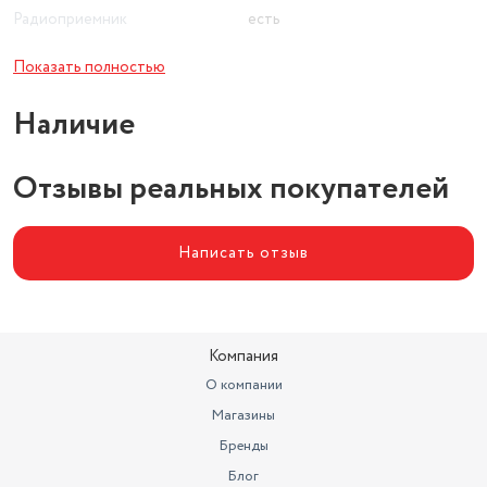
Радиоприемник
есть
Bluetooth
есть
Показать полностью
Wi-Fi
нет
Наличие
Тип проигрывателя
USB
Отзывы реальных покупателей
Написать отзыв
Компания
О компании
Магазины
Бренды
Блог