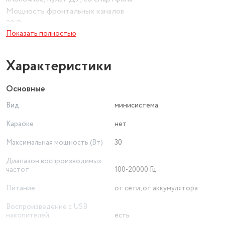
Мощность фронтальных каналов
30 Вт
Показать полностью
Функции звука
синхронизация колонок, эквалайзер
Материал корпуса
Характеристики
пластик
Диаметр ВЧ-динамика
Основные
6.5 мм
Вид
минисистема
Караоке
нет
Максимальная мощность (Вт)
30
Диапазон воспроизводимых
частот
100-20000 Гц
Питание
от сети, от аккумулятора
Воспроизведение с USB
накопителей
есть