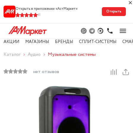
Открыть в приложении «АстМарке‪т‬»
Открыть
41
АКЦИИ
МАГАЗИНЫ
БРЕНДЫ
СПЛИТ-СИСТЕМЫ
СМА
Каталог
Аудио
Музыкальные системы
нет отзывов