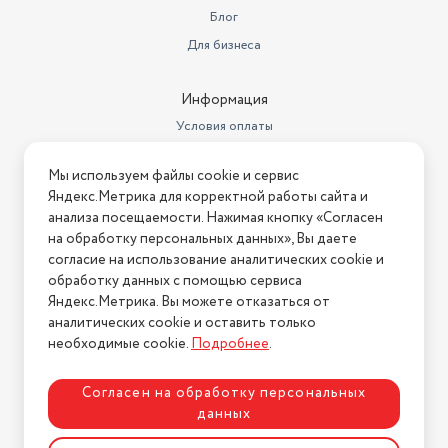
Блог
Для бизнеса
Информация
Условия оплаты
Условия доставки
Мы используем файлы cookie и сервис
Условия возврата
Яндекс.Метрика для корректной работы сайта и
Нашли ошибку на сайте?
Напишите нам
.
анализа посещаемости. Нажимая кнопку «Согласен
на обработку персональных данных», Вы даете
2026 © Интернет-магазин "АстМаркет". У нас есть всё!
согласие на использование аналитических cookie и
обработку данных с помощью сервиса
Яндекс.Метрика. Вы можете отказаться от
аналитических cookie и оставить только
Политика конфиденциальности
необходимые cookie.
Подробнее
.
Согласен на обработку персональных
данных
Разработка сайта
ASTDESIGN