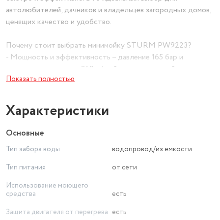
автолюбителей, дачников и владельцев загородных домов,
ценящих качество и удобство.
Почему стоит выбрать минимойку STURM PW9223?
- Мощность и эффективность – давление 165 бар и
производительность 360 л/ч обеспечивают глубокую
Показать полностью
очистку даже стойких загрязнений (масла, грязи, плесени).
- Универсальность – подходит для мытья автомобиля,
Характеристики
мотоциклов, велосипедов, садовой мебели, террас,
фасадов и других поверхностей.
Основные
Тип забора воды
водопровод/из емкости
- Безопасность и долговечность – защита от перегрева и
качественные материалы гарантируют стабильную работу
Тип питания
от сети
даже при интенсивном использовании.
Использование моющего
средства
есть
- Комфорт в эксплуатации – эргономичная конструкция,
длинный шланг (6 м) и удобная телескопическая ручка
Защита двигателя от перегрева
есть