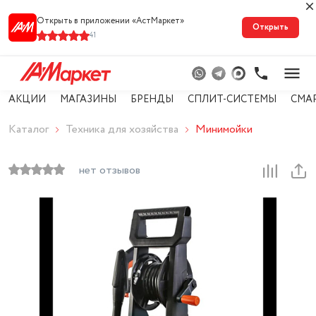
Открыть в приложении «АстМарке‪т‬»
Открыть
41
АКЦИИ
МАГАЗИНЫ
БРЕНДЫ
СПЛИТ-СИСТЕМЫ
СМА
Каталог
Техника для хозяйства
Минимойки
нет отзывов