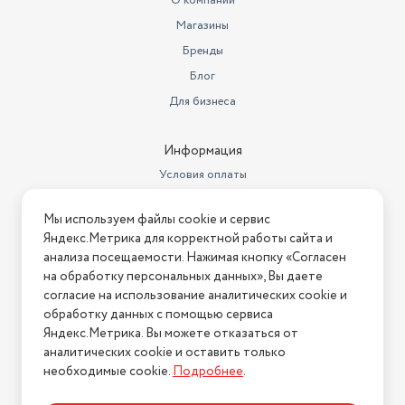
О компании
- Фасады и уличные поверхности – мойка стен, крыш,
рукоятке с барабаном) -1шт,
Комплектация
Пистолет-рас
Магазины
тротуарной плитки.
Бренды
Цвет товара
оранжевый
Преимущества перед аналогами
Блог
Материал корпуса
пластик
- Высокое давление – справляется с застарелыми
Для бизнеса
загрязнениями без химии.
Цвет
черный
- Экономия времени – быстрая и эффективная очистка без
Информация
Напряжение
220 В
лишних усилий.
Условия оплаты
- Простота хранения – компактные размеры и удобная
Тип двигателя
электрический
Условия доставки
конструкция.
Мы используем файлы cookie и сервис
Производительность
Условия возврата
450 л/час
Яндекс.Метрика для корректной работы сайта и
STURM PW9223 – это профессиональный уровень
Нашли ошибку на сайте?
Напишите нам
.
анализа посещаемости. Нажимая кнопку «Согласен
Материал помпы
алюминиевая
очистки в бытовом формате!
на обработку персональных данных», Вы даете
2026 © Интернет-магазин "АстМаркет". У нас есть всё!
Бренд
Sturm!
согласие на использование аналитических cookie и
обработку данных с помощью сервиса
Макс. температура нагрева
Яндекс.Метрика. Вы можете отказаться от
воды
40 °С
аналитических cookie и оставить только
Политика конфиденциальности
необходимые cookie.
Подробнее
.
Давление, бар
до 160 бар