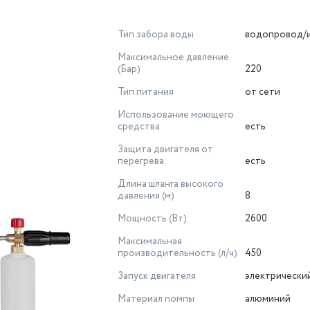
Тип забора воды
водопровод/и
Максимальное давление
(Бар)
220
Тип питания
от сети
Использование моющего
средства
есть
Защита двигателя от
перегрева
есть
Длина шланга высокого
давления (м)
8
Мощность (Вт)
2600
Максимальная
производительность (л/ч)
450
Запуск двигателя
электрически
Материал помпы
алюминий