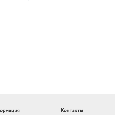
Напряжение сети
220–230 В
й
ормация
Контакты