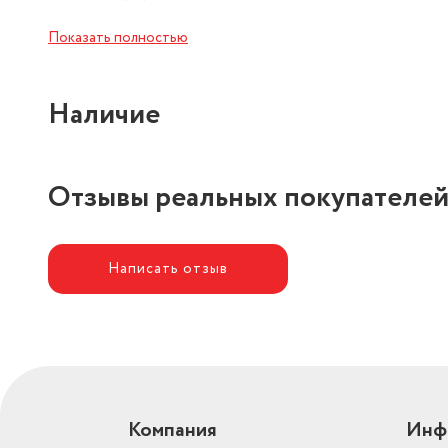
Максимальная
Показать полностью
производительность (л/ч)
450
Запуск двигателя
электрический
Наличие
Отзывы реальных покупателе
Написать отзыв
Компания
Инф