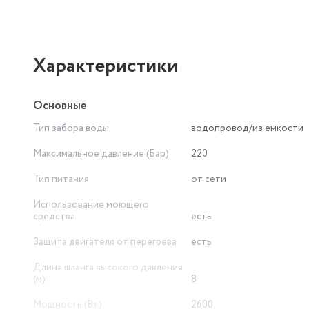
Характеристики
Основные
Тип забора воды
водопровод/из емкости
Максимальное давление (Бар)
220
Тип питания
от сети
Использование моющего
средства
есть
Защита двигателя от перегрева
есть
Длина шланга высокого давления
(м)
8
Мощность (Вт)
2600