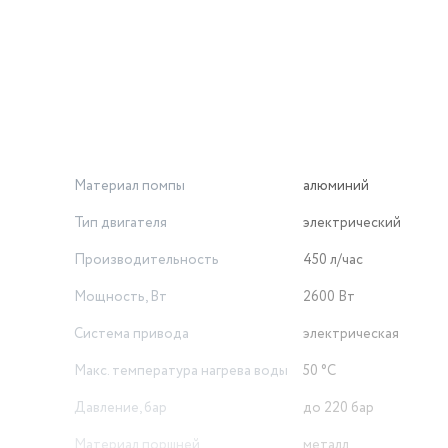
Материал помпы
алюминий
Тип двигателя
электрический
Производительность
450 л/час
Мощность, Вт
2600 Вт
Система привода
электрическая
Макс. температура нагрева воды
50 °С
Давление, бар
до 220 бар
Материал поршней
металл