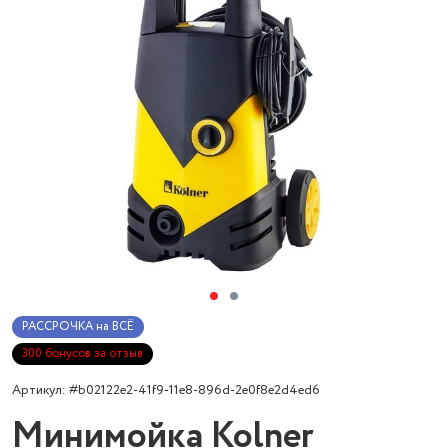
РАССРОЧКА на ВСЁ
300 бонусов за отзыв
Артикул: #b02122e2-41f9-11e8-896d-2e0f8e2d4ed6
Минимойка Kolner