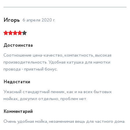
Давление
100 - 150 бар
Ручка для переноски
Игорь
фиксированная
6 апреля 2020 г.
Принцип работы мойки
электрическая
Напряжение сети
220/230 В
Достоинства
Соотношение цена-качество, компактность, высокая
производительность. Удобная катушка для намотки
провода - приятный бонус.
Недостатки
Ужасный стандартный пенник, как и на всех бытовых
мойках, докупил отдельно, проблем нет.
Комментарий
Очень удобная мойка, незаменимая вещь для частного дома.