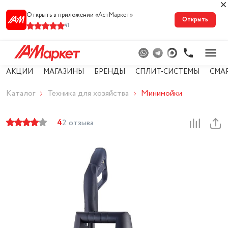
Открыть в приложении «АстМарке‪т‬»
Открыть
41
АКЦИИ
МАГАЗИНЫ
БРЕНДЫ
СПЛИТ-СИСТЕМЫ
СМА
Каталог
Техника для хозяйства
Минимойки
4
2 отзыва