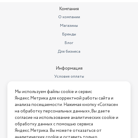
Компания
О компании
Магазины
Бренды
Блог
Для бизнеса
Информация
Условия оплаты
Условия доставки
Мы используем файлы cookie и сервис
Условия возврата
Яндекс.Метрика для корректной работы сайта и
Нашли ошибку на сайте?
Напишите нам
.
анализа посещаемости. Нажимая кнопку «Согласен
на обработку персональных данных», Вы даете
2026 © Интернет-магазин "АстМаркет". У нас есть всё!
согласие на использование аналитических cookie и
обработку данных с помощью сервиса
Яндекс.Метрика. Вы можете отказаться от
аналитических cookie и оставить только
Политика конфиденциальности