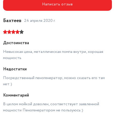
метрах
0.28
Написать отзыв
Высота товара в упаковке, в
метрах
0.3
Бахтеев
24 апреля 2020 г.
Объем товара в упаковке, в
литрах
41.16
Шланг ВД
способ хранения: держатель
Достоинства
Класс
бытовая
Невысокая цена, металлическая помпа внутри, хорошая
Отсек для хранения
мощность
принадлежностей
есть
Недостатки
Сетевой шнур
ручная намотка, длина 5 м
Посредственный пеногенератор, можно сказать его там
Насадки
стандартная
нет:)
Расход воды (макс)
420 л/час
Комментарий
Наличие транспортировочных
колес
есть
В целом мойкой доволен, соответствует заявленной
мощности Пеногенератором не пользуюсь:)
Потребляемая мощность (Вт)
2.2 кВт