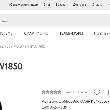
Юридическим лицам
Блог
Возврат
Доставка
Оплата
ИСТЕМЫ
СМАРТФОНЫ
ТЕЛЕВИЗОРЫ
НОУТБУ
имойка Kolner KHPW1850
W1850
нет отзывов
Артикул: #e6bd08d6-37e8-11e4-8ebc-
2e0f8e2d4ed6