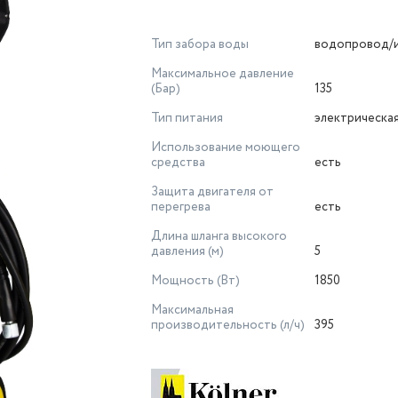
Тип забора воды
водопровод/и
Максимальное давление
(Бар)
135
Тип питания
электрическая
Использование моющего
средства
есть
Защита двигателя от
перегрева
есть
Длина шланга высокого
давления (м)
5
Мощность (Вт)
1850
Максимальная
производительность (л/ч)
395