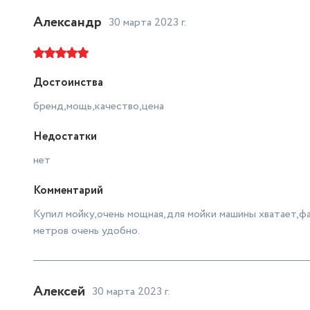
Назначение мойки
для автомобиля
Александр
30 марта 2023 г.
Макс. температура на входе (°C)
50
Всасывание воды из емкости
да
Достоинства
бренд,мощь,качество,цена
Недостатки
нет
Комментарий
Купил мойку,очень мощная,для мойки машины хватает,ф
метров очень удобно.
Алексей
30 марта 2023 г.