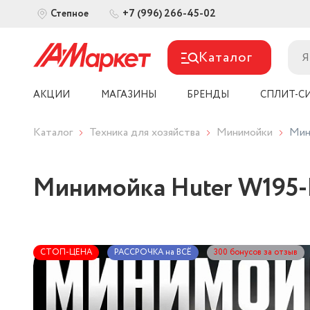
+7 (996) 266-45-02
Степное
Каталог
АКЦИИ
МАГАЗИНЫ
БРЕНДЫ
СПЛИТ-С
Каталог
Техника для хозяйства
Минимойки
Мин
Минимойка Huter W195
СТОП-ЦЕНА
РАССРОЧКА на ВСЁ
300 бонусов за отзыв