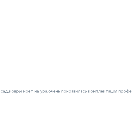
Ёмкость для моющих средств
0.5
Страна-изготовитель
Китай
Объем ресивера
0.1
асад,ковры моет на ура,очень понравилась комплектация профе