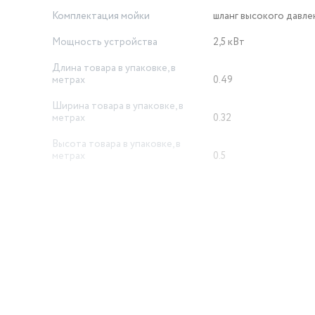
Комплектация мойки
шланг высокого давле
Мощность устройства
2,5 кВт
Длина товара в упаковке, в
метрах
0.49
Ширина товара в упаковке, в
метрах
0.32
Высота товара в упаковке, в
метрах
0.5
Материал поршней
металл
Вид компрессора
Двухпоршневой
Максимальное давление
185
Рабочее напряжение, В
220
Страна производства
Китай
й
Гарантийный срок
1 год