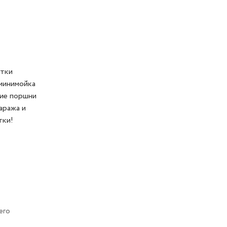
стки
 минимойка
кие поршни
аража и
тки!
его