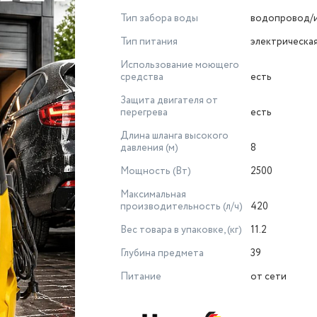
Тип забора воды
водопровод/и
Тип питания
электрическая
Использование моющего
средства
есть
Защита двигателя от
перегрева
есть
Длина шланга высокого
давления (м)
8
Мощность (Вт)
2500
Максимальная
производительность (л/ч)
420
Вес товара в упаковке, (кг)
11.2
Глубина предмета
39
Питание
от сети