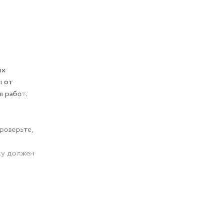
ых
ы от
я работ.
роверьте,
йку должен