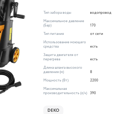
Тип забора воды
водопровод
Максимальное давление
(Бар)
170
Тип питания
от сети
Использование моющего
средства
есть
Защита двигателя от
перегрева
есть
Длина шланга высокого
давления (м)
8
Мощность (Вт)
2200
Максимальная
производительность (л/ч)
390
DEKO