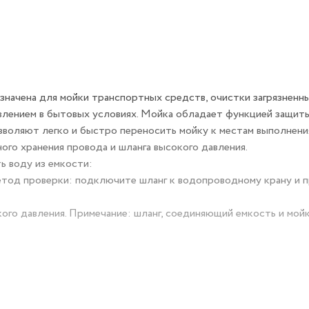
ачена для мойки транспортных средств, очистки загрязненн
влением в бытовых условиях. Мойка обладает функцией защит
озволяют легко и быстро переносить мойку к местам выполнени
го хранения провода и шланга высокого давления.
ь воду из емкости:
етод проверки: подключите шланг к водопроводному крану и п
кого давления. Примечание: шланг, соединяющий емкость и мо