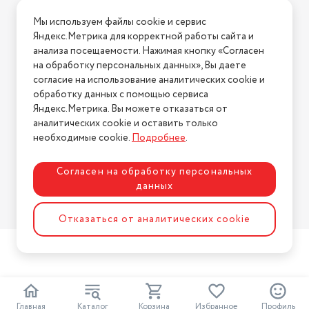
Условия доставки
Мы используем файлы cookie и сервис
Условия возврата
Яндекс.Метрика для корректной работы сайта и
Нашли ошибку на сайте?
Напишите нам
.
анализа посещаемости. Нажимая кнопку «Согласен
на обработку персональных данных», Вы даете
2026 © Интернет-магазин "АстМаркет". У нас есть всё!
согласие на использование аналитических cookie и
обработку данных с помощью сервиса
Яндекс.Метрика. Вы можете отказаться от
аналитических cookie и оставить только
Политика конфиденциальности
необходимые cookie.
Подробнее
.
Согласен на обработку персональных
данных
Разработка сайта
ASTDESIGN
Отказаться от аналитических cookie
Главная
Каталог
Корзина
Избранное
Профиль