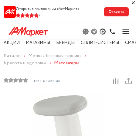
Открыть в приложении «АстМарке‪т‬»
Открыть
41
АКЦИИ
МАГАЗИНЫ
БРЕНДЫ
СПЛИТ-СИСТЕМЫ
СМА
Каталог
Мелкая бытовая техника
Красота и здоровье
Массажеры
нет отзывов