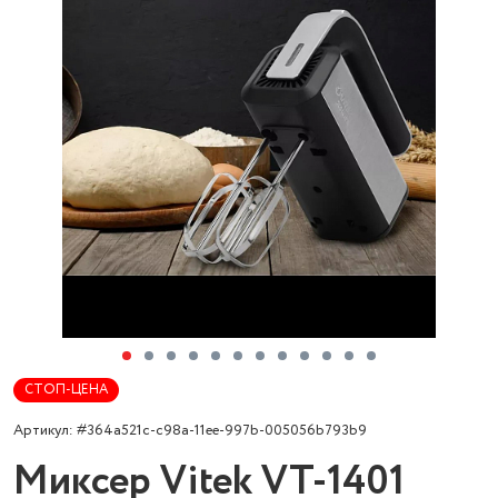
СТОП-ЦЕНА
Артикул: #364a521c-c98a-11ee-997b-005056b793b9
Миксер Vitek VT-1401