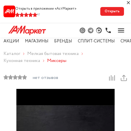
Открыть в приложении «АстМарке‪т‬»
Открыть
41
АКЦИИ
МАГАЗИНЫ
БРЕНДЫ
СПЛИТ-СИСТЕМЫ
СМА
Каталог
Мелкая бытовая техника
Кухонная техника
Миксеры
нет отзывов