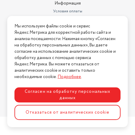
Ширина товара в упаковке, в
Информация
метрах
0.18
Условия оплаты
Высота товара в упаковке, в
Условия доставки
метрах
0.12
Мы используем файлы cookie и сервис
Условия возврата
Яндекс.Метрика для корректной работы сайта и
Объем товара в упаковке, в
Нашли ошибку на сайте?
Напишите нам
.
анализа посещаемости. Нажимая кнопку «Согласен
литрах
4.32
на обработку персональных данных», Вы даете
2026 © Интернет-магазин "АстМаркет". У нас есть всё!
Модель
VT-1401
согласие на использование аналитических cookie и
обработку данных с помощью сервиса
Длина кабеля
1,2
Яндекс.Метрика. Вы можете отказаться от
аналитических cookie и оставить только
Политика конфиденциальности
Страна производства
Китай
необходимые cookie.
Подробнее
.
Материал корпуса
пластик
Согласен на обработку персональных
Насадки
Насадка-миксер
данных
Количество скоростей
5
Разработка сайта
ASTDESIGN
Отказаться от аналитических cookie
Бренд
VITEK
насадка-венчик (2 шт.), насадка-
Комплектация
крюк (2 шт.)