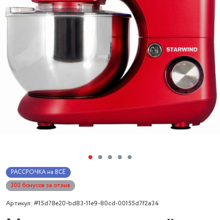
РАССРОЧКА на ВСЁ
300 бонусов за отзыв
Артикул: #15d78e20-bd83-11e9-80cd-00155d7f2a34