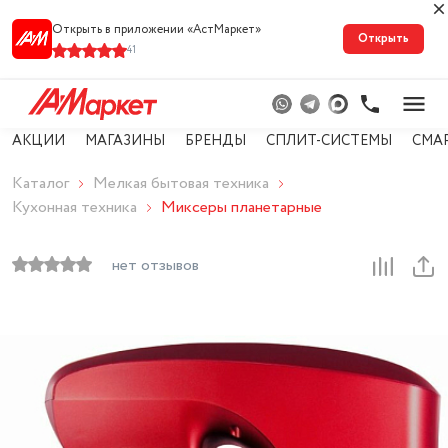
Открыть в приложении «АстМарке‪т‬»
Открыть
41
АКЦИИ
МАГАЗИНЫ
БРЕНДЫ
СПЛИТ-СИСТЕМЫ
СМА
Каталог
Мелкая бытовая техника
Кухонная техника
Миксеры планетарные
нет отзывов