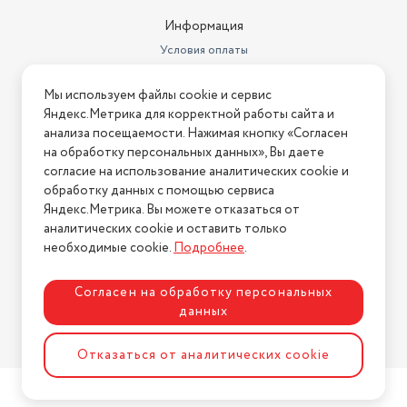
Информация
Условия оплаты
Условия доставки
Мы используем файлы cookie и сервис
Условия возврата
Яндекс.Метрика для корректной работы сайта и
Нашли ошибку на сайте?
Напишите нам
.
анализа посещаемости. Нажимая кнопку «Согласен
на обработку персональных данных», Вы даете
2026 © Интернет-магазин "АстМаркет". У нас есть всё!
согласие на использование аналитических cookie и
обработку данных с помощью сервиса
Яндекс.Метрика. Вы можете отказаться от
аналитических cookie и оставить только
Политика конфиденциальности
необходимые cookie.
Подробнее
.
Согласен на обработку персональных
данных
Разработка сайта
ASTDESIGN
Отказаться от аналитических cookie