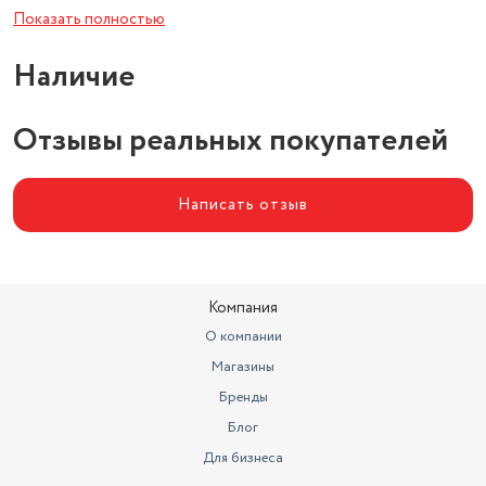
Вид
стационарный миксер
Показать полностью
Планетарное движение
есть
Наличие
Тип
стационарный
Отзывы реальных покупателей
Свечение
красный
Чаша
5.50 л, нерж.сталь
Написать отзыв
Компания
О компании
Магазины
Бренды
Блог
Для бизнеса