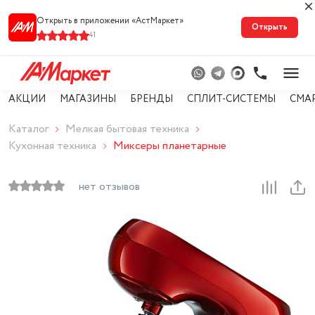
Открыть в приложении «АстМарке‪т‬»
Открыть
41
АКЦИИ
МАГАЗИНЫ
БРЕНДЫ
СПЛИТ-СИСТЕМЫ
СМА
Каталог
Мелкая бытовая техника
Кухонная техника
Миксеры планетарные
нет отзывов