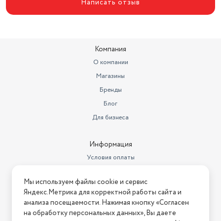
Написать отзыв
Количество насадок
3
Насадки
есть
Вес
4.4 кг
Компания
Длина сетевого шнура
1 м
О компании
Магазины
Планетарное движение
есть
Бренды
Вес товара в упаковке, (кг)
5.54
Блог
Для бизнеса
Информация
Условия оплаты
Условия доставки
Мы используем файлы cookie и сервис
Условия возврата
Яндекс.Метрика для корректной работы сайта и
Нашли ошибку на сайте?
Напишите нам
.
анализа посещаемости. Нажимая кнопку «Согласен
на обработку персональных данных», Вы даете
2026 © Интернет-магазин "АстМаркет". У нас есть всё!