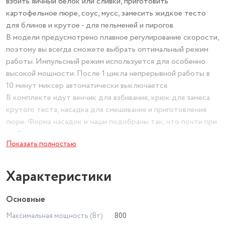
взбить яичный белок или сливки, приготовить
картофельное пюре, соус, мусс, замесить жидкое тесто
для блинов и крутое - для пельменей и пирогов.
В модели предусмотрено плавное регулирование скорости,
поэтому вы всегда сможете выбрать оптимальный режим
работы. Импульсный режим используется для особенно
высокой мощности. После 1 цикла непрерывной работы в
10 минут миксер автоматически выключается.
В комплекте идут венчик для взбивания, крюк для замеса
крутого теста, насадка для смешивания и приготовления
пюре. Форма насадок и чаши подобраны так, что почти при
любом количестве продуктов насадка качественно их
Показать полностью
перемешает.
Чаша ёмкостью 5 л изготовлена из нержавеющей стали, она
прочная и в ней можно смешивать даже горячие
Характеристики
ингредиенты. Она укомплектована защитной крышкой с
загрузочным отверстием, через которое можно добавлять
Основные
ингредиенты прямо во время работы.
Максимальная мощность (Вт)
800
В комплекте с планетарным миксером, помимо насадок,