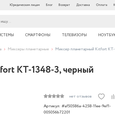
Юридическим лицам
Блог
Возврат
Доставка
Оплата
ИСТЕМЫ
СМАРТФОНЫ
ТЕЛЕВИЗОРЫ
НОУТБУ
а
Миксеры планетарные
Миксер планетарный Kitfort КТ-
ort КТ-1348-3, черный
нет отзывов
Артикул: #af50586a-4258-11ee-9ef1-
005056b72201