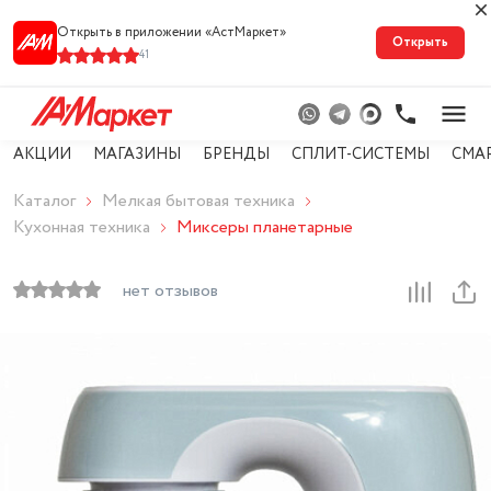
Открыть в приложении «АстМарке‪т‬»
Открыть
41
АКЦИИ
МАГАЗИНЫ
БРЕНДЫ
СПЛИТ-СИСТЕМЫ
СМА
Каталог
Мелкая бытовая техника
Кухонная техника
Миксеры планетарные
нет отзывов