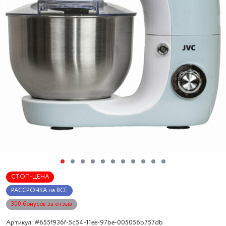
СТОП-ЦЕНА
РАССРОЧКА на ВСЁ
300 бонусов за отзыв
Артикул: #655f936f-5c54-11ee-97be-005056b757db