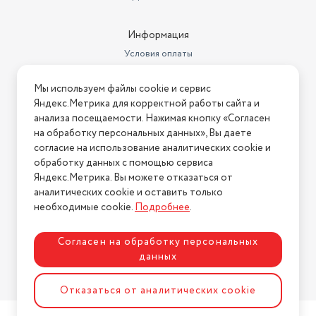
себя профессиональным кондитером, не выходя из дома.
Информация
Условия оплаты
Условия доставки
Мы используем файлы cookie и сервис
Условия возврата
Яндекс.Метрика для корректной работы сайта и
Нашли ошибку на сайте?
Напишите нам
.
анализа посещаемости. Нажимая кнопку «Согласен
на обработку персональных данных», Вы даете
2026 © Интернет-магазин "АстМаркет". У нас есть всё!
согласие на использование аналитических cookie и
обработку данных с помощью сервиса
Яндекс.Метрика. Вы можете отказаться от
аналитических cookie и оставить только
Политика конфиденциальности
необходимые cookie.
Подробнее
.
Согласен на обработку персональных
данных
Разработка сайта
ASTDESIGN
Отказаться от аналитических cookie