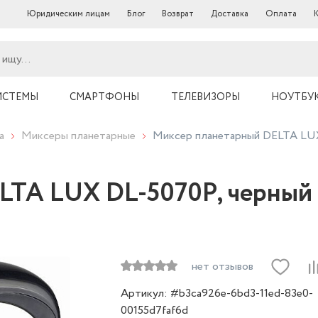
Юридическим лицам
Блог
Возврат
Доставка
Оплата
ИСТЕМЫ
СМАРТФОНЫ
ТЕЛЕВИЗОРЫ
НОУТБУ
а
Миксеры планетарные
Миксер планетарный DELTA LUX
LTA LUX DL-5070Р, черный
нет отзывов
Артикул: #b3ca926e-6bd3-11ed-83e0-
00155d7faf6d