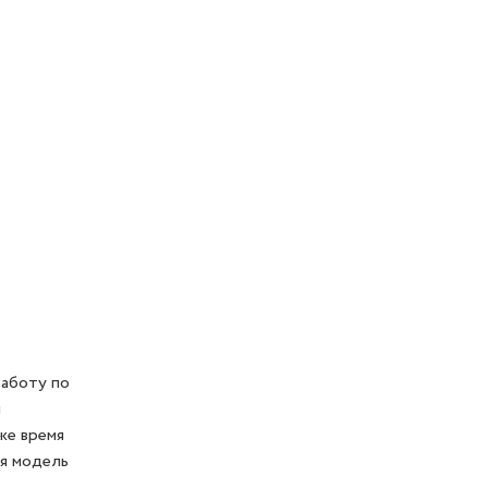
работу по
м
же время
ая модель