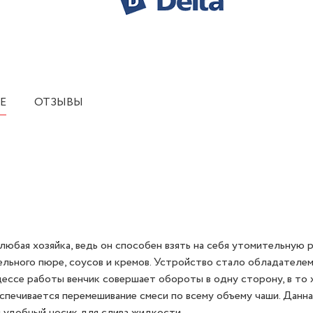
Е
ОТЗЫВЫ
бая хозяйка, ведь он способен взять на себя утомительную 
ельного пюре, соусов и кремов. Устройство стало обладателе
цессе работы венчик совершает обороты в одну сторону, в то 
спечивается перемешивание смеси по всему объему чаши. Данн
 удобный носик для слива жидкости.