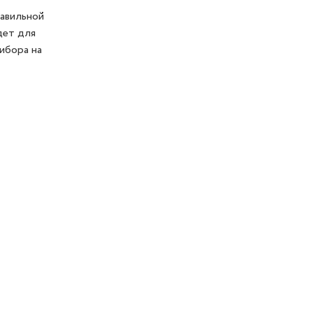
авильной
дет для
ибора на