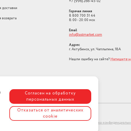
+7 (996) 266-45-02
я доставки
Горячая линия
8 800 700 51 44
я возврата
8:00 - 20:00 мск
Email
info@astmarket.com
Адрес
г. Ахтубинск, ул. Чаплыгина, 18А
Нашли ошибку на сайте?
Напишите н
я
Согласен на обработку
персональных данных
Отказаться от аналитических
cookie
ет-магазин "АстМаркет". У нас есть всё!
Политика конфиденциальн