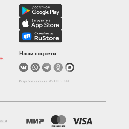
Наши соцсети
ам
.
Разработка сайта
ASTDESIGN
ости