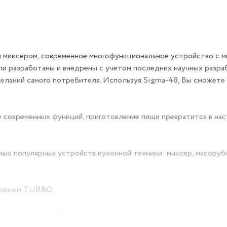
м миксером, современное многофункциональное устройство с 
ли разработаны и внедрены с учетом последних научных разра
желаний самого потребителя. Используя Sigma-48, Вы сможете
 современных функций, приготовление пищи превратится в на
мых популярных устройств кухонной техники: миксер, мясоруб
+ режим TURBO.
 не только комфортным, но и очень приятным.