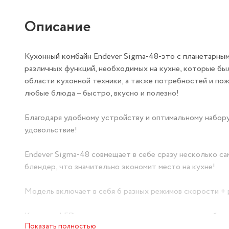
Описание
Кухонный комбайн Endever Sigma-48-это с планетарны
различных функций, необходимых на кухне, которые бы
области кухонной техники, а также потребностей и по
любые блюда – быстро, вкусно и полезно!
Благодаря удобному устройству и оптимальному набору
удовольствие!
Endever Sigma-48 совмещает в себе сразу несколько са
блендер, что значительно экономит место на кухне!
Модель включает в себя 6 разных режимов скорости 
Красивая LED-индикация делает использование прибора
Показать полностью