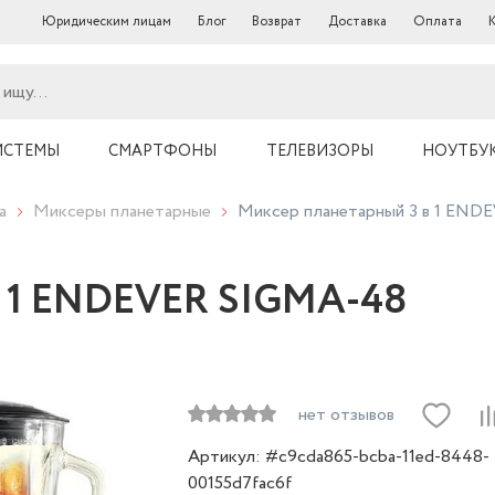
Юридическим лицам
Блог
Возврат
Доставка
Оплата
ИСТЕМЫ
СМАРТФОНЫ
ТЕЛЕВИЗОРЫ
НОУТБУ
а
Миксеры планетарные
Миксер планетарный 3 в 1 EN
в 1 ENDEVER SIGMA-48
нет отзывов
Артикул: #c9cda865-bcba-11ed-8448-
00155d7fac6f