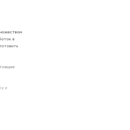
множеством
боток в
 готовить
стоящее
ку и