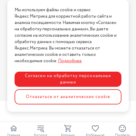
Материал корпуса
пластик
Условия доставки
Мы используем файлы cookie и сервис
Длина сетевого шнура
Условия возврата
1.2 м
Яндекс.Метрика для корректной работы сайта и
Нашли ошибку на сайте?
Напишите нам
.
анализа посещаемости. Нажимая кнопку «Согласен
на обработку персональных данных», Вы даете
2026 © Интернет-магазин "АстМаркет". У нас есть всё!
согласие на использование аналитических cookie и
обработку данных с помощью сервиса
Яндекс.Метрика. Вы можете отказаться от
аналитических cookie и оставить только
Политика конфиденциальности
необходимые cookie.
Подробнее
.
Согласен на обработку персональных
данных
Разработка сайта
ASTDESIGN
Отказаться от аналитических cookie
Главная
Каталог
Корзина
Избранное
Профиль