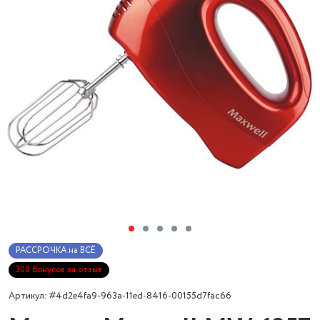
РАССРОЧКА на ВСЁ
300 бонусов за отзыв
Артикул: #4d2e4fa9-963a-11ed-8416-00155d7fac66