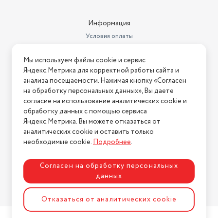
Информация
Условия оплаты
Условия доставки
Мы используем файлы cookie и сервис
Условия возврата
Яндекс.Метрика для корректной работы сайта и
Нашли ошибку на сайте?
Напишите нам
.
анализа посещаемости. Нажимая кнопку «Согласен
на обработку персональных данных», Вы даете
2026 © Интернет-магазин "АстМаркет". У нас есть всё!
согласие на использование аналитических cookie и
обработку данных с помощью сервиса
Яндекс.Метрика. Вы можете отказаться от
аналитических cookie и оставить только
Политика конфиденциальности
необходимые cookie.
Подробнее
.
Согласен на обработку персональных
данных
Разработка сайта
ASTDESIGN
Отказаться от аналитических cookie