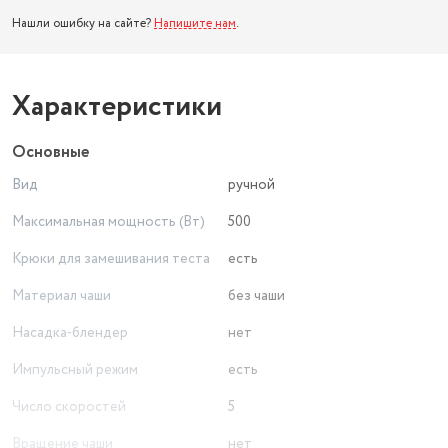
Нашли ошибку на сайте?
Напишите нам
.
Характеристики
Основные
Вид
ручной
Максимальная мощность (Вт)
500
Крюки для замешивания теста
есть
Материал чаши
без чаши
Насадка-блендер
нет
Импульсный режим
есть
Число скоростей
5
Вращение чаши
нет