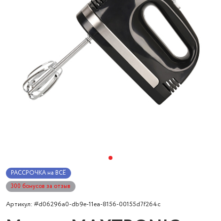
РАССРОЧКА на ВСЁ
300 бонусов за отзыв
Артикул: #d06296a0-db9e-11ea-8156-00155d7f264c