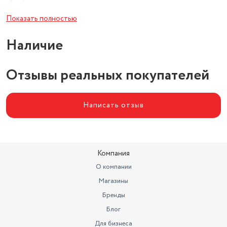
Планетарное вращение
Показать полностью
насадок
нет
Наличие
венчик для взбивания, крюки
Насадки
для теста
Отзывы реальных покупателей
Кнопка отсоединения насадок
есть
Тип
ручной
Написать отзыв
Цвет корпуса
пластик
Компания
О компании
Магазины
Бренды
Блог
Для бизнеса