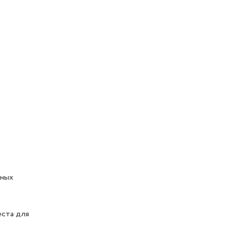
тных
еста для