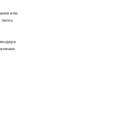
ания или
 легко
лендера
овления