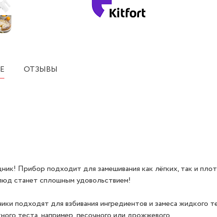
Е
ОТЗЫВЫ
ник! Прибор подходит для замешивания как лёгких, так и пло
блюд станет сплошным удовольствием!
чики подходят для взбивания ингредиентов и замеса жидкого т
тного теста, например, песочного или дрожжевого.