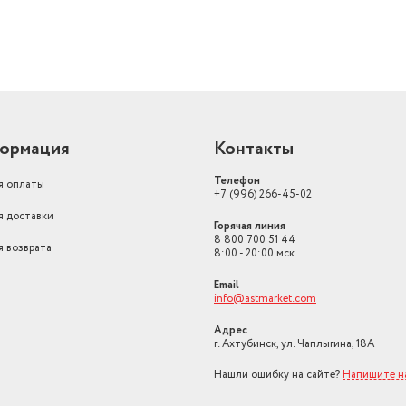
ормация
Контакты
Телефон
я оплаты
+7 (996) 266-45-02
я доставки
Горячая линия
8 800 700 51 44
я возврата
8:00 - 20:00 мск
Email
info@astmarket.com
Адрес
г. Ахтубинск, ул. Чаплыгина, 18А
Нашли ошибку на сайте?
Напишите н