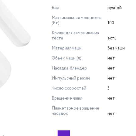
Вид
ручной
Максимальная мощность
(Вт)
100
Крюки для замешивания
теста
есть
Материал чаши
без чаши
Объем чаши (л)
нет
Насадка-блендер
нет
Импульсный режим
нет
Число скоростей
5
Вращение чаши
нет
Планетарное вращение
насадок
нет