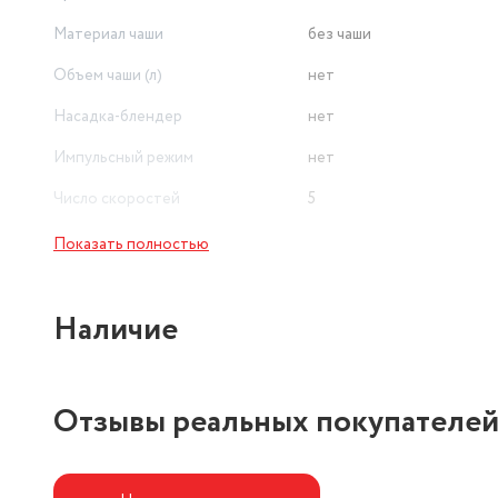
Материал чаши
без чаши
Объем чаши (л)
нет
Насадка-блендер
нет
Импульсный режим
нет
Число скоростей
5
Показать полностью
Наличие
Отзывы реальных покупателе