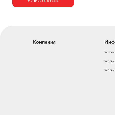
Написать отзыв
Компания
Инф
Услови
Услови
Услови