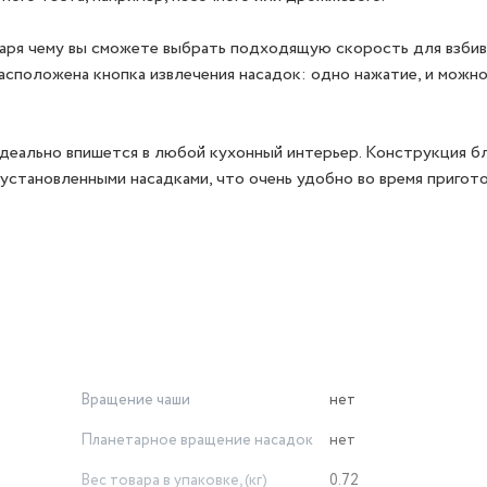
аря чему вы сможете выбрать подходящую скорость для взбив
расположена кнопка извлечения насадок: одно нажатие, и можно
идеально впишется в любой кухонный интерьер. Конструкция б
установленными насадками, что очень удобно во время пригот
Вращение чаши
нет
Планетарное вращение насадок
нет
Вес товара в упаковке, (кг)
0.72