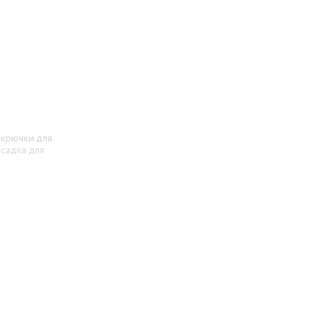
 крючки для
асадка для
 насадок