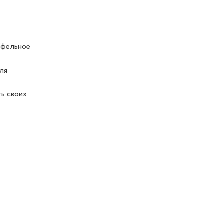
офельное
ля
ть своих