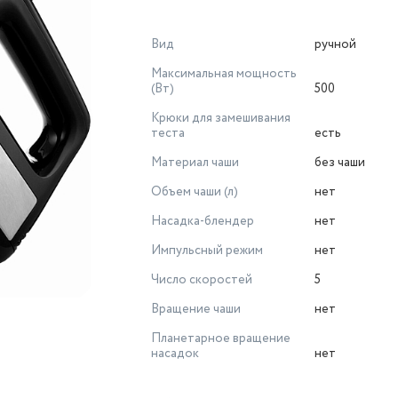
Вид
ручной
Максимальная мощность
(Вт)
500
Крюки для замешивания
теста
есть
Материал чаши
без чаши
Объем чаши (л)
нет
Насадка-блендер
нет
Импульсный режим
нет
Число скоростей
5
Вращение чаши
нет
Планетарное вращение
насадок
нет