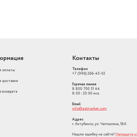
ормация
Контакты
Телефон
я оплаты
+7 (996) 266-45-02
я доставки
Горячая линия
8 800 700 51 44
я возврата
8:00 - 20:00 мск
Email
info@astmarket.com
Адрес
г. Ахтубинск, ул. Чаплыгина, 18А
Нашли ошибку на сайте?
Напишите н