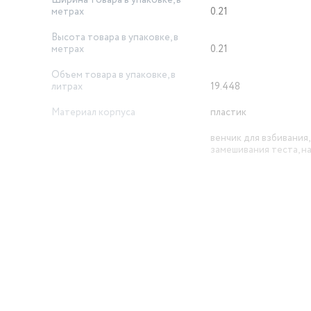
метрах
0.21
Высота товара в упаковке, в
метрах
0.21
Объем товара в упаковке, в
литрах
19.448
Материал корпуса
пластик
венчик для взбивания,
замешивания теста, н
Насадки
перемешивания
Дополнительные режимы
турборежим
Количество насадок
4
Особенности конструкции
кнопка отсоединения
Длина сетевого шнура
1 м
й