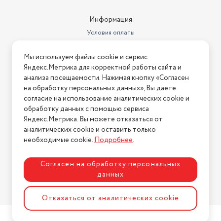
Информация
Условия оплаты
Условия доставки
Мы используем файлы cookie и сервис
Условия возврата
Яндекс.Метрика для корректной работы сайта и
Нашли ошибку на сайте?
Напишите нам
.
анализа посещаемости. Нажимая кнопку «Согласен
на обработку персональных данных», Вы даете
2026 © Интернет-магазин "АстМаркет". У нас есть всё!
согласие на использование аналитических cookie и
обработку данных с помощью сервиса
Яндекс.Метрика. Вы можете отказаться от
аналитических cookie и оставить только
Политика конфиденциальности
необходимые cookie.
Подробнее
.
Согласен на обработку персональных
данных
Разработка сайта
ASTDESIGN
Отказаться от аналитических cookie