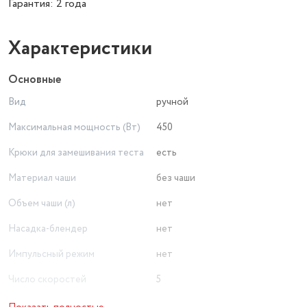
Гарантия: 2 года
Характеристики
Основные
Вид
ручной
Максимальная мощность (Вт)
450
Крюки для замешивания теста
есть
Материал чаши
без чаши
Объем чаши (л)
нет
Насадка-блендер
нет
Импульсный режим
нет
Число скоростей
5
Вращение чаши
нет