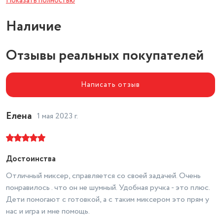
Показать полностью
Планетарное вращение
Наличие
насадок
нет
Количество насадок
4
Отзывы реальных покупателей
крючки для замешивания теста,
Насадки
венчик для взбивания
Написать отзыв
Кнопка отсоединения насадок
есть
Дополнительные режимы
турбо
Елена
1 мая 2023 г.
Тип
ручной
Вес
0.7 кг
Достоинства
Материал корпуса
пластик
Отличный миксер, справляется со своей задачей. Очень
Цвет товара
белый
понравилось . что он не шумный. Удобная ручка - это плюс.
Длина сетевого шнура
1.5 м
Дети помогают с готовкой, а с таким миксером это прям у
нас и игра и мне помощь.