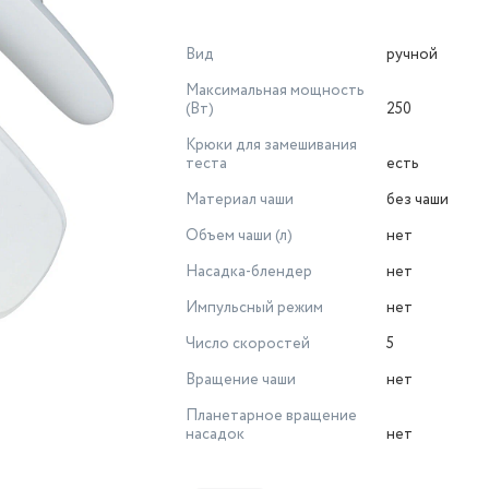
Вид
ручной
Максимальная мощность
(Вт)
250
Крюки для замешивания
теста
есть
Материал чаши
без чаши
Объем чаши (л)
нет
Насадка-блендер
нет
Импульсный режим
нет
Число скоростей
5
Вращение чаши
нет
Планетарное вращение
насадок
нет