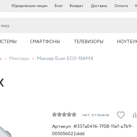
Юридическим лицам
Блог
Возврат
Доставка
Оплата
ИСТЕМЫ
СМАРТФОНЫ
ТЕЛЕВИЗОРЫ
НОУТБУ
а
Миксеры
Миксер Econ ECO-106MX
X
нет отзывов
Артикул: #337a0416-7f08-11ef-a7b9-
005056022ddd