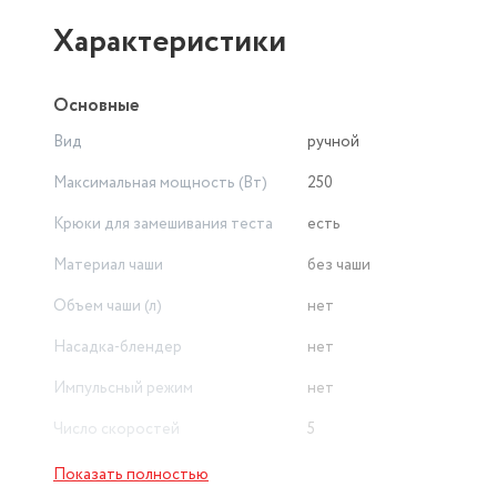
Характеристики
Основные
Вид
ручной
Максимальная мощность (Вт)
250
Крюки для замешивания теста
есть
Материал чаши
без чаши
Объем чаши (л)
нет
Насадка-блендер
нет
Импульсный режим
нет
Число скоростей
5
Показать полностью