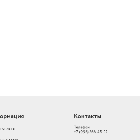
й
ормация
Контакты
Телефон
я оплаты
+7 (996) 266-45-02
я доставки