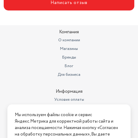
Написать отзыв
Ширина товара в упаковке, в
метрах
0.188
Высота товара в упаковке, в
метрах
0.075
Компания
Объем товара в упаковке, в
О компании
литрах
2.2
Магазины
венчик для взбивания, крюки
Бренды
Насадки
для теста
Блог
Тип
ручной
Для бизнеса
Цвет корпуса
пластик
Информация
Длина сетевого шнура (м)
1
Условия оплаты
Условия доставки
Мы используем файлы cookie и сервис
Условия возврата
Яндекс.Метрика для корректной работы сайта и
Нашли ошибку на сайте?
Напишите нам
.
анализа посещаемости. Нажимая кнопку «Согласен
на обработку персональных данных», Вы даете
2026 © Интернет-магазин "АстМаркет". У нас есть всё!