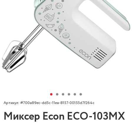
Артикул: #700a89ec-dd5c-11ea-8157-00155d7f264c
Миксер Econ ECO-103MX