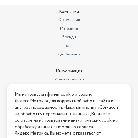
Ширина товара в упаковке, в
Компания
метрах
0.1
О компании
Высота товара в упаковке, в
Магазины
метрах
0.15
Бренды
Объем товара в упаковке, в
литрах
Блог
3
Для бизнеса
Модель
КС-406
2 венчика для взбивания яиц и
Информация
Насадки
крема
Условия оплаты
Страна производства
Китай
Условия доставки
Мы используем файлы cookie и сервис
Диаметр нижнего яруса
Условия возврата
1 г.
Яндекс.Метрика для корректной работы сайта и
Нашли ошибку на сайте?
Напишите нам
.
анализа посещаемости. Нажимая кнопку «Согласен
Кнопка отсоединения насадок
есть
на обработку персональных данных», Вы даете
2026 © Интернет-магазин "АстМаркет". У нас есть всё!
Дополнительные режимы
турбо
согласие на использование аналитических cookie и
обработку данных с помощью сервиса
Тип
ручной
Яндекс.Метрика. Вы можете отказаться от