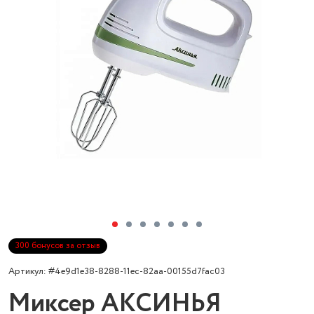
300 бонусов за отзыв
Артикул: #4e9d1e38-8288-11ec-82aa-00155d7fac03
Миксер АКСИНЬЯ