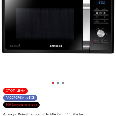
СТОП-ЦЕНА
РАССРОЧКА на ВСЁ
300 бонусов за отзыв
Артикул: #e4e9f32d-a205-11ed-8425-00155d7fac6a