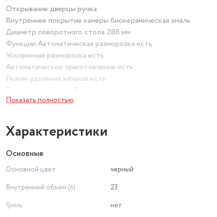
Открывание дверцы ручка
Внутреннее покрытие камеры биокерамическая эмаль
Диаметр поворотного стола 288 мм
Функции Автоматическая разморозка есть
Ускоренная разморозка есть
Автоматическое приготовление есть
Режим удаления запахов есть
Блокировка отдетей есть
Показать полностью
Память рецептов есть
Размеры, вес
Цвет черный
Характеристики
Размеры (ШхВхГ) 48.9 х 27.5 х 37.4 см
Внутренние размеры камеры (ШхВхГ) 33 х 21.1 х 32.4 см
Основные
Вес 12 кг
Основной цвет
черный
Внутренний объем (л)
23
Гриль
нет