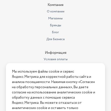
Компания
Объем товара в упаковке, в
литрах
78.045
О компании
Магазины
Расположение
отдельно стоящая
Бренды
Голосовой помощник
37.4 см
Блог
Дверца
навесная
Для бизнеса
автоматическая разморозка,
Дополнительные режимы
звуковой сигнал отключения
Информация
Условия оплаты
блокировка от детей, дисплей,
подсветка камеры, система
Условия доставки
равномерного распределения
Мы используем файлы cookie и сервис
микроволн, утапливаемые
Условия возврата
Дополнительная информация
Яндекс.Метрика для корректной работы сайта и
переключатели
Нашли ошибку на сайте?
Напишите нам
.
анализа посещаемости. Нажимая кнопку «Согласен
Количество уровней мощности
10
на обработку персональных данных», Вы даете
2026 © Интернет-магазин "АстМаркет". У нас есть всё!
согласие на использование аналитических cookie и
Диаметр поддона
288 мм
обработку данных с помощью сервиса
Яндекс.Метрика. Вы можете отказаться от
аналитических cookie и оставить только
Политика конфиденциальности