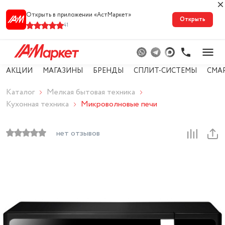
Открыть в приложении «АстМарке‪т‬»
Открыть
41
АКЦИИ
МАГАЗИНЫ
БРЕНДЫ
СПЛИТ-СИСТЕМЫ
СМА
Каталог
Мелкая бытовая техника
Кухонная техника
Микроволновые печи
нет отзывов