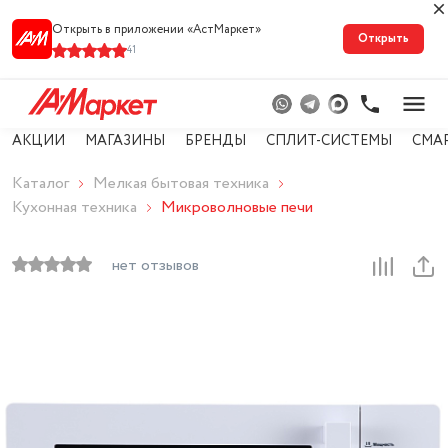
Открыть в приложении «АстМарке‪т‬»
Открыть
41
АКЦИИ
МАГАЗИНЫ
БРЕНДЫ
СПЛИТ-СИСТЕМЫ
СМА
Каталог
Мелкая бытовая техника
Кухонная техника
Микроволновые печи
нет отзывов