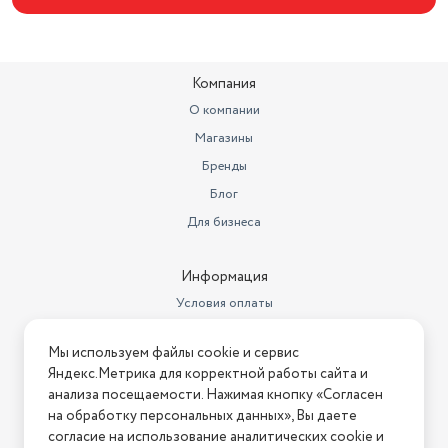
Компания
О компании
Магазины
Бренды
Блог
Для бизнеса
Информация
Условия оплаты
Условия доставки
Мы используем файлы cookie и сервис
Условия возврата
Яндекс.Метрика для корректной работы сайта и
Нашли ошибку на сайте?
Напишите нам
.
анализа посещаемости. Нажимая кнопку «Согласен
на обработку персональных данных», Вы даете
2026 © Интернет-магазин "АстМаркет". У нас есть всё!
согласие на использование аналитических cookie и