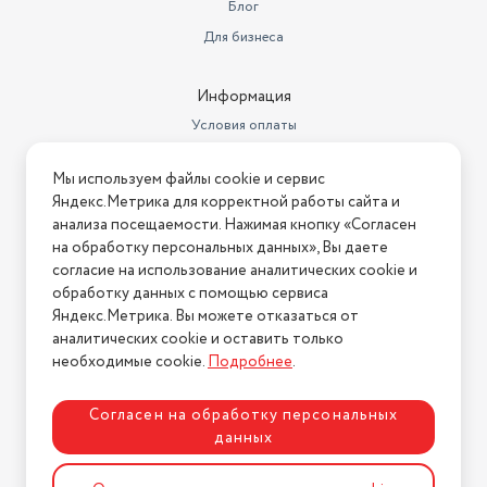
Блог
Для бизнеса
Информация
Условия оплаты
Условия доставки
Мы используем файлы cookie и сервис
Условия возврата
Яндекс.Метрика для корректной работы сайта и
Нашли ошибку на сайте?
Напишите нам
.
анализа посещаемости. Нажимая кнопку «Согласен
на обработку персональных данных», Вы даете
2026 © Интернет-магазин "АстМаркет". У нас есть всё!
согласие на использование аналитических cookie и
обработку данных с помощью сервиса
Яндекс.Метрика. Вы можете отказаться от
аналитических cookie и оставить только
Политика конфиденциальности
необходимые cookie.
Подробнее
.
Согласен на обработку персональных
данных
Разработка сайта
ASTDESIGN