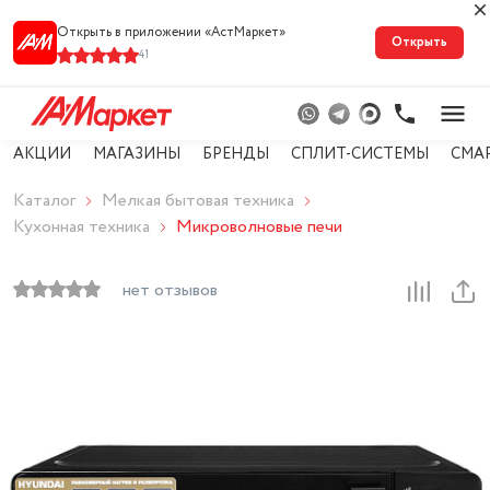
Открыть в приложении «АстМарке‪т‬»
Открыть
41
АКЦИИ
МАГАЗИНЫ
БРЕНДЫ
СПЛИТ-СИСТЕМЫ
СМА
Каталог
Мелкая бытовая техника
Кухонная техника
Микроволновые печи
нет отзывов