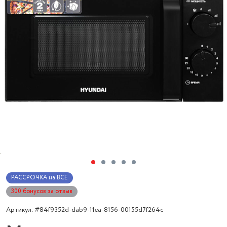
РАССРОЧКА на ВСЁ
300 бонусов за отзыв
Артикул: #84f9352d-dab9-11ea-8156-00155d7f264c