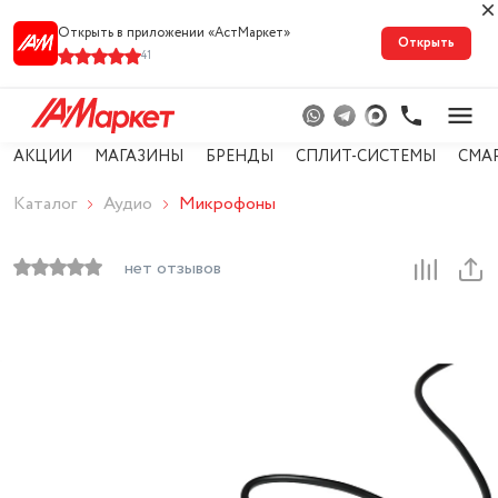
Открыть в приложении «АстМарке‪т‬»
Открыть
41
АКЦИИ
МАГАЗИНЫ
БРЕНДЫ
СПЛИТ-СИСТЕМЫ
СМА
Каталог
Аудио
Микрофоны
нет отзывов