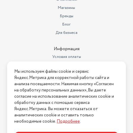
Магазины
Бренды
Блог
Для бизнеса
Информация
Условия оплаты
Условия доставки
Мы используем файлы cookie и сервис
Условия возврата
Яндекс.Метрика для корректной работы сайта и
Нашли ошибку на сайте?
Напишите нам
.
анализа посещаемости. Нажимая кнопку «Согласен
на обработку персональных данных», Вы даете
2026 © Интернет-магазин "АстМаркет". У нас есть всё!
согласие на использование аналитических cookie и
обработку данных с помощью сервиса
Яндекс.Метрика. Вы можете отказаться от
аналитических cookie и оставить только
Политика конфиденциальности
необходимые cookie.
Подробнее
.