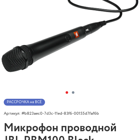
РАССРОЧКА на ВСЁ
Артикул: #b823aec0-7d3c-11ed-83f6-00155d7faf6b
Микрофон проводной