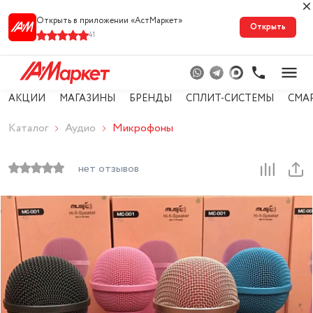
Открыть в приложении «АстМарке‪т‬»
Открыть
41
АКЦИИ
МАГАЗИНЫ
БРЕНДЫ
СПЛИТ-СИСТЕМЫ
СМА
Каталог
Аудио
Микрофоны
нет отзывов