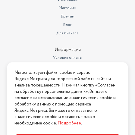
Магазины
Бренды
Блог
Для бизнеса
Информация
Условия оплаты
Условия доставки
Мы используем файлы cookie и сервис
Условия возврата
Яндекс.Метрика для корректной работы сайта и
Нашли ошибку на сайте?
Напишите нам
.
анализа посещаемости. Нажимая кнопку «Согласен
на обработку персональных данных», Вы даете
2026 © Интернет-магазин "АстМаркет". У нас есть всё!
согласие на использование аналитических cookie и
обработку данных с помощью сервиса
Яндекс.Метрика. Вы можете отказаться от
аналитических cookie и оставить только
Политика конфиденциальности
необходимые cookie.
Подробнее
.