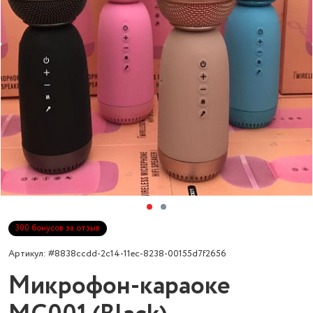
300 бонусов за отзыв
Артикул: #8838ccdd-2c14-11ec-8238-00155d7f2656
Микрофон-караоке