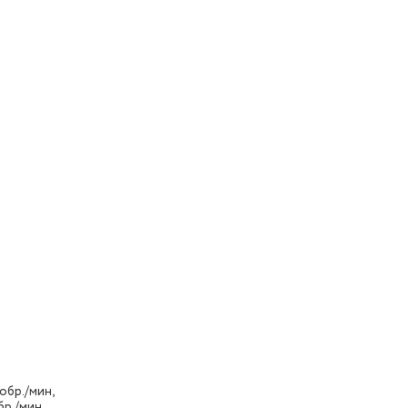
обр./мин,
бр./мин