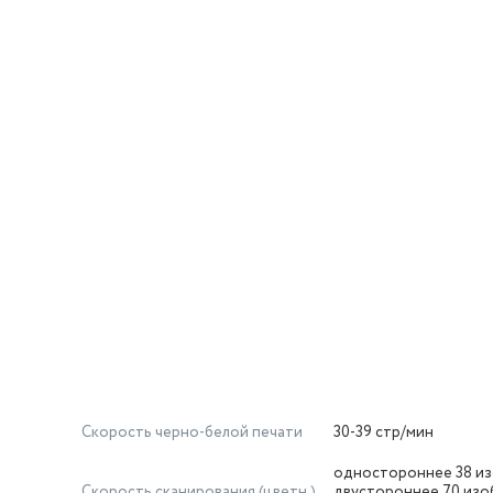
Скорость черно-белой печати
30-39 стр/мин
одностороннее 38 из
Скорость сканирования (цветн.)
двустороннее 70 изо