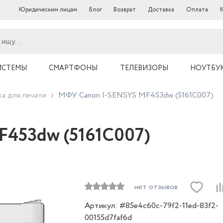
Юридическим лицам
Блог
Возврат
Доставка
Оплата
ИСТЕМЫ
СМАРТФОНЫ
ТЕЛЕВИЗОРЫ
НОУТБУ
ка для печати
МФУ Canon I-SENSYS MF453dw (5161C007)
453dw (5161C007)
нет отзывов
Артикул: #85e4c60c-79f2-11ed-83f2-
00155d7faf6d