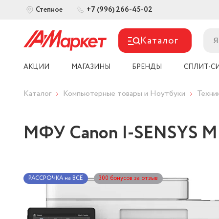
+7 (996) 266-45-02
Степное
Каталог
АКЦИИ
МАГАЗИНЫ
БРЕНДЫ
СПЛИТ-С
Каталог
Компьютерные товары и Ноутбуки
Техни
МФУ Canon I-SENSYS MF
РАССРОЧКА на ВСЁ
300 бонусов за отзыв