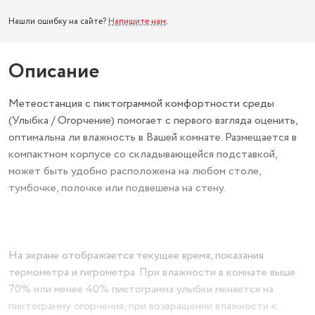
Нашли ошибку на сайте?
Напишите нам
.
Описание
Метеостанция с пиктограммой комфортности среды
(Улыбка / Огорчение) помогает с первого взгляда оценить,
оптимальна ли влажность в Вашей комнате. Размещается в
компактном корпусе со складывающейся подставкой,
может быть удобно расположена на любом столе,
тумбочке, полочке или подвешена на стену.
На экране отображается текущее время, показания
термометра и гигрометра. При влажности в комнате выше
70% или менее 40% пиктограмма улыбки меняется на
пиктограмму огорчения, при возвращении влажности к