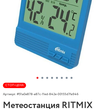
СТОП-ЦЕНА
Артикул: #51a0e878-a87c-11ed-842e-00155d7fa946
Метеостанция RITMIX