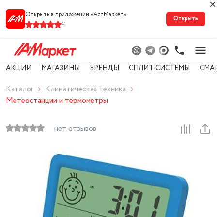
Открыть в приложении «АстМарке‪т‬»
Открыть
41
АКЦИИ
МАГАЗИНЫ
БРЕНДЫ
СПЛИТ-СИСТЕМЫ
СМА
Каталог
Климатическая техника
Метеостанции и термометры
нет отзывов