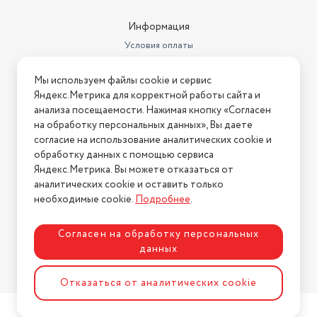
переключатель формата 12 ч / 24 ч✓
электронные часы✓
Информация
вес80 г
Условия оплаты
размеры106 × 98 × 26 мм
Условия доставки
сменные элементы питания / батарейкитип AAA, 1 шт.
Мы используем файлы cookie и сервис
Условия возврата
креплениенастенное крепление
Яндекс.Метрика для корректной работы сайта и
держательскладная подставка
Нашли ошибку на сайте?
Напишите нам
.
анализа посещаемости. Нажимая кнопку «Согласен
на обработку персональных данных», Вы даете
2026 © Интернет-магазин "АстМаркет". У нас есть всё!
согласие на использование аналитических cookie и
обработку данных с помощью сервиса
Яндекс.Метрика. Вы можете отказаться от
аналитических cookie и оставить только
Политика конфиденциальности
необходимые cookie.
Подробнее
.
Согласен на обработку персональных
данных
Разработка сайта
ASTDESIGN
Отказаться от аналитических cookie