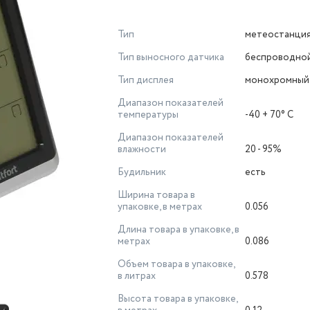
Тип
метеостанци
Тип выносного датчика
беспроводно
Тип дисплея
монохромный
Диапазон показателей
температуры
-40 + 70° C
Диапазон показателей
влажности
20 - 95%
Будильник
есть
Ширина товара в
упаковке, в метрах
0.056
Длина товара в упаковке, в
метрах
0.086
Объем товара в упаковке,
в литрах
0.578
Высота товара в упаковке,