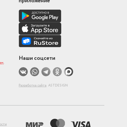
приложение
Наши соцсети
ам
.
Разработка сайта
ASTDESIGN
ости